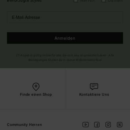
Bevorzugte Styles
Herren
Damen
Anmelden
(*) Angebot gültig online für alle, die sich neu angemeldet haben - Alle
Bedingungen findest du in deiner Willkommens-Mail
Finde einen Shop
Kontaktiere Uns
Community Herren