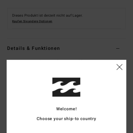
Dieses Produkt ist derzeit nicht auf Lager.
Kaufen Sie andere Optionen
Details & Funktionen
Frauen Weiss Fleecejacke mit Stehkragen
Style
ABJFT00410
Farbcode
wdr0
Funktionen
Kollektion:
Adventure-Division-Kollektion
Material:
Weicher, kuscheliger Shell-Sherpa-Stoff aus
Welcome!
recyceltem Polyester
Choose your ship-to country
Fit:
Relaxed Fit
Hals:
Stehkragen