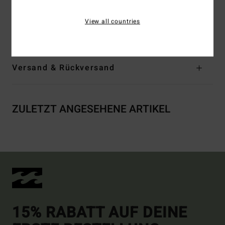
Zusammensetzung
[Hauptstoff] 91 % recyceltes
View all countries
Polyester, 9 % Elastan
Versand & Rückversand
ZULETZT ANGESEHENE ARTIKEL
15% RABATT AUF DEINE