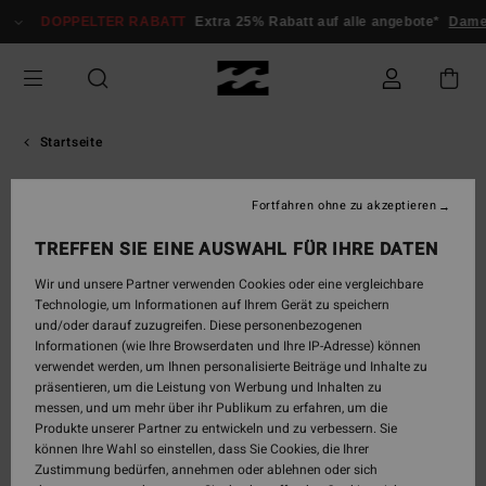
Zum
DOPPELTER RABATT
Extra 25% Rabatt auf alle angebote*
Dame
Inhalt
springen
Startseite
Riders Im Billabong Herren-
Fortfahren ohne zu akzeptieren
Team
TREFFEN SIE EINE AUSWAHL FÜR IHRE DATEN
Wir und unsere Partner verwenden Cookies oder eine vergleichbare
Technologie, um Informationen auf Ihrem Gerät zu speichern
und/oder darauf zuzugreifen. Diese personenbezogenen
Unsere männlichen Athleten
Informationen (wie Ihre Browserdaten und Ihre IP-Adresse) können
Team Billabong: Elite-Athleten aus dem
verwendet werden, um Ihnen personalisierte Beiträge und Inhalte zu
Boardsport, vereint durch ihren Einsatz auf jedem
präsentieren, um die Leistung von Werbung und Inhalten zu
Terrain. Folge unseren männlichen Athleten,
messen, und um mehr über ihr Publikum zu erfahren, um die
erlebe ihre besten Sessions noch einmal und
Produkte unserer Partner zu entwickeln und zu verbessern. Sie
entdecke die technische Ausrüstung, die sie unter
können Ihre Wahl so einstellen, dass Sie Cookies, die Ihrer
anspruchsvollsten Bedingungen unterstützt.
Zustimmung bedürfen, annehmen oder ablehnen oder sich