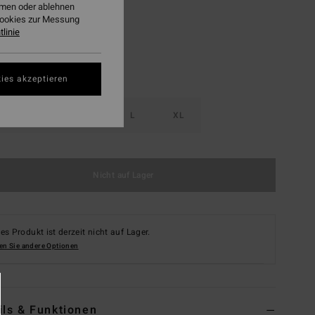
ehmen oder ablehnen
Cookies zur Messung
linie
ies akzeptieren
S
M
L
XL
Nicht auf Lager
es Produkt ist derzeit nicht auf Lager.
en Sie andere Optionen
ils & Funktionen