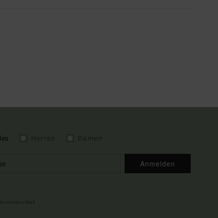
les
Herren
Damen
Anmelden
illkommens-Mail