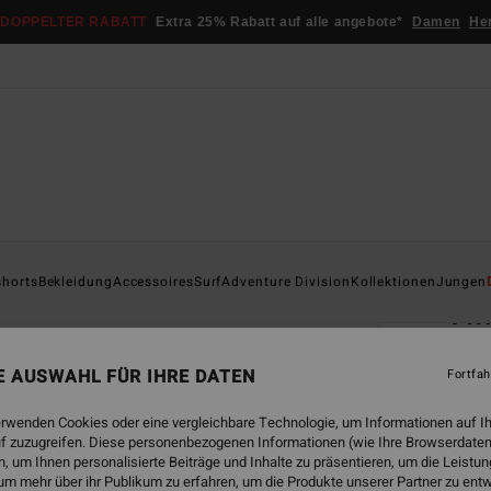
DOPPELTER RABATT
Extra 25% Rabatt auf alle angebote*
Damen
He
Startsei
shorts
Bekleidung
Accessoires
Surf
Adventure Division
Kollektionen
Jungen
Tw
Jungs 
NE AUSWAHL FÜR IHRE DATEN
Fortfah
€ 2
erwenden Cookies oder eine vergleichbare Technologie, um Informationen auf I
DOPPE
f zuzugreifen. Diese personenbezogenen Informationen (wie Ihre Browserdaten
 um Ihnen personalisierte Beiträge und Inhalte zu präsentieren, um die Leist
um mehr über ihr Publikum zu erfahren, um die Produkte unserer Partner zu ent
Farbe