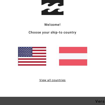
Jungs
Style
Welcome!
Funk
Choose your ship-to country
S
P
H
Ä
L
H
F
View all countries
Zusa
Vers