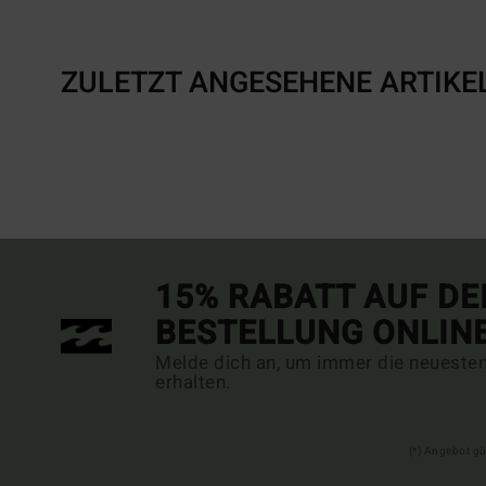
ZULETZT ANGESEHENE ARTIKE
15% RABATT AUF DE
BESTELLUNG ONLIN
Melde dich an, um immer die neueste
erhalten.
(*) Angebot gü