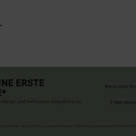
L
INE ERSTE
Bevorzugte Sty
E*
n News und exklusive Angebote zu
ltig online für alle, die sich neu angemeldet haben - Alle Bedingungen findest du in deiner W