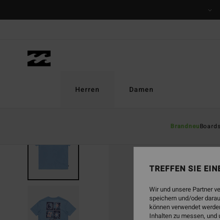
Direkt
zur
Produktinformation
springen
Herren
Damen
Brandneu
Board
AUSVERKAUFT
TREFFEN SIE EI
Wir und unsere Partner v
speichern und/oder darau
können verwendet werden,
Inhalten zu messen, und 