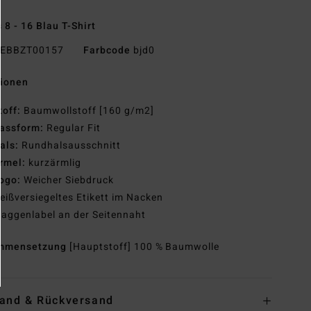
 8 - 16 Blau T-Shirt
EBBZT00157
Farbcode
bjd0
tionen
toff:
Baumwollstoff [160 g/m2]
assform:
Regular Fit
als:
Rundhalsausschnitt
rmel:
kurzärmlig
ogo:
Weicher Siebdruck
eißversiegeltes Etikett im Nacken
laggenlabel an der Seitennaht
mmensetzung
[Hauptstoff] 100 % Baumwolle
and & Rückversand