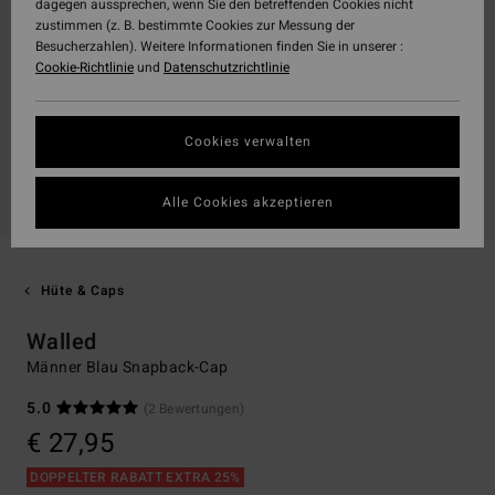
dagegen aussprechen, wenn Sie den betreffenden Cookies nicht
zustimmen (z. B. bestimmte Cookies zur Messung der
Besucherzahlen). Weitere Informationen finden Sie in unserer :
Cookie-Richtlinie
und
Datenschutzrichtlinie
Cookies verwalten
Alle Cookies akzeptieren
Hüte & Caps
Walled
Männer Blau Snapback-Cap
5.0
(2 Bewertungen)
€ 27,95
DOPPELTER RABATT EXTRA 25%