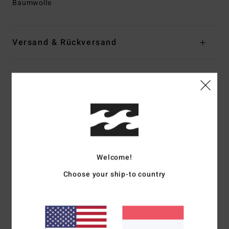
Baumwolle
Versand & Rückversand
Kundenbewertungen
Durchschnittliche Bewertung
5.0
/5
Welcome!
Choose your ship-to country
basierend auf
2 verifizierten Bewertungen
seit September 2025
100% unserer Kunden empfehlen dieses Produkt
Komfort
Preis-Leistungs-Verhältnis
5.0
5.0