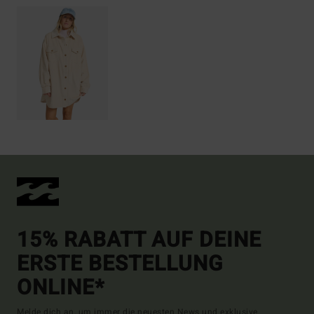
15% RABATT AUF DEINE
ERSTE BESTELLUNG
ONLINE*
Melde dich an, um immer die neuesten News und exklusive