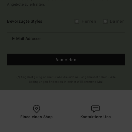
Angebote zu erhalten.
Bevorzugte Styles
Herren
Damen
Anmelden
(*) Angebot gültig online für alle, die sich neu angemeldet haben - Alle
Bedingungen findest du in deiner Willkommens-Mail
Finde einen Shop
Kontaktiere Uns