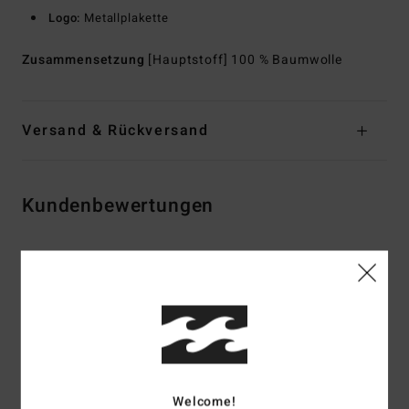
Logo:
Metallplakette
Zusammensetzung
[Hauptstoff] 100 % Baumwolle
Versand & Rückversand
Kundenbewertungen
Durchschnittliche Bewertung
5.0
/5
basierend auf
2 verifizierten Bewertungen
seit Oktober 2025
100% unserer Kunden empfehlen dieses Produkt
Welcome!