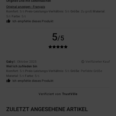
Originell und mit Seitentaschen
Original anzeigen - Français
Komfort
: 5
Preis-Leistungs-Verhältnis
: 5
Größe
: Zu groß
Material
:
/5
/5
5
Farbe
: 5
/5
/5
Ich empfehle dieses Produkt
5
/5
Gaby
3. Oktober 2025
Verifizierter Kauf
Weil ich zufrieden bin
Komfort
: 5
Preis-Leistungs-Verhältnis
: 5
Größe
: Perfekte Größe
/5
/5
Material
: 5
Farbe
: 5
/5
/5
Ich empfehle dieses Produkt
Verifiziert von
TrustVille
ZULETZT ANGESEHENE ARTIKEL