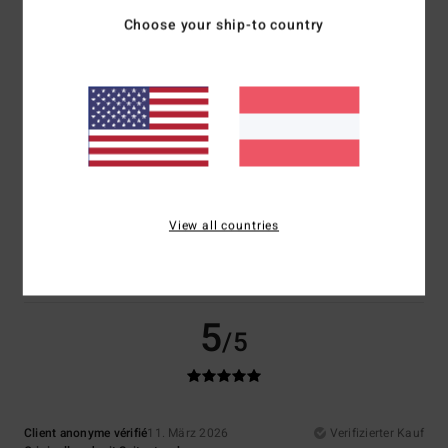
Choose your ship-to country
Komfort
Preis-Leistungs-Verhältnis
5.0
5.0
Größe
Material
5.0
Zu klein
Zu groß
Farbe
View all countries
5.0
5
/5
Client anonyme vérifié
11. März 2026
Verifizierter Kauf