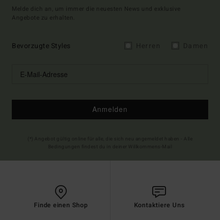
Melde dich an, um immer die neuesten News und exklusive
Angebote zu erhalten.
Bevorzugte Styles
Herren
Damen
Anmelden
(*) Angebot gültig online für alle, die sich neu angemeldet haben - Alle
Bedingungen findest du in deiner Willkommens-Mail
Finde einen Shop
Kontaktiere Uns