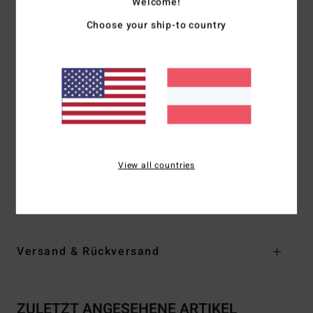
Welcome!
Hergestellt aus 85 % Naturkautschuk und 15 %
Choose your ship-to country
synthetischen Zusätzen aus upgecyceltem BolderBlack und
Sojaöl
100 % frei von Neopren
Schnitt:
Langärmlige Jacke
Hals:
Stehkragen
Ärmel:
Lange Ärmel
Dicke:
101 mm Dicke
Anziehsystem:
Reißverschluss am Rücken
View all countries
Außennähte:
Verriegelte Flatlock-Nähte
Zusammensetzung
100 % Polychloropen
Versand & Rückversand
ZULETZT ANGESEHENE ARTIKEL