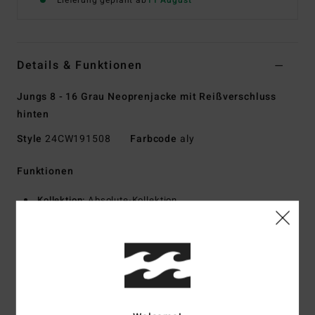
Lieferung geplant ab
11 August
Details & Funktionen
Jungs 8 - 16 Grau Neoprenjacke mit Reißverschluss
hinten
Style
24CW191508
Farbcode
aly
Funktionen
Kollektion:
Absolute-Kollektion
Stoff:
UPCYCLER Pro Polychloropren-Stretch-Außenstoff
aus 100 % recycelte Alttextilien
Stoffart innen:
Graphene kombiniert mit recyceltem
Silikon-Stretch-Innenstoff
Schaumtyp:
Nachhaltig gewonnene
Naturkautschukmischung – FSC-zertifiziert