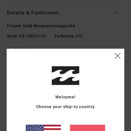
Details & Funktionen
Frauen Gelb Neoprenanzugjacke
Style
ABJW800105
Farbcode
ylf6
Funktionen
Kollektion:
Surf-Kapselkollektion
Material:
Recyceltes Pro-Stretch-Mischgewebe aus
Neopren, Nylon und Polyester
Jersey mit Silicone Stretch innen
Neopren-Schaum: Smart Foam, hergestellt aus
Welcome!
upgecycelten Autoreifen und Neoprenresten, um das beste
Wärmerückhaltevermögen und einen leichten Stretch zu
Choose your ship-to country
verbinden
Teilweise recycelt
Naht außen: Flachnähte, die geschlossen aber nicht