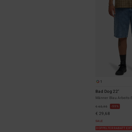
1
Bad Dog 22"
Männer Blau Arbeits-
55%
€ 65,95
€ 29,68
SALE
DOPPELTER RABATT EX