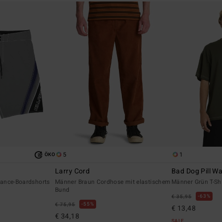
5
1
ÖKO
Larry Cord
Bad Dog Pill W
ance-Boardshorts
Männer Braun Cordhose mit elastischem
Männer Grün T-Shi
Bund
63%
€ 35,95
55%
€ 75,95
€ 13,48
€ 34,18
SALE