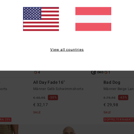
View all countries
4
1
ÖKO
o
All Day Fade 16"
Bad Dog
orts
Männer Gelb Schwimmshorts
Männer Beige La
30%
63%
€ 45,95
€ 79,95
€ 32,17
€ 29,98
SALE
SALE
TRA 25%
DOPPELTER RABATT