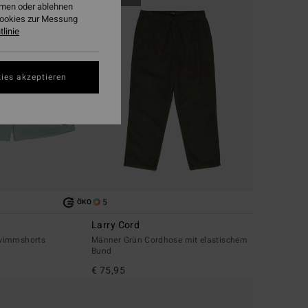
ehmen oder ablehnen
Cookies zur Messung
linie
ies akzeptieren
5
ÖKO
Larry Cord
wimmshorts
Männer Grün Cordhose mit elastischem
Bund
€ 75,95