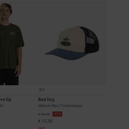
1
ave Og
Bad Dog
rt
Männer Blau Truckerkappe
47%
€ 32,95
€ 17,30
SALE