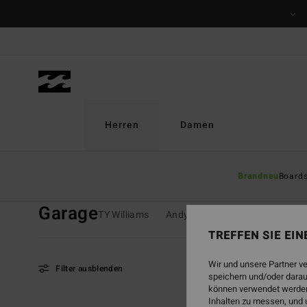
Direkt
zur
Produkt
Auswahl
springen
Herren
Damen
Startseite
Herren
Kollektionen
Garage
Brandneu
Board
Garage
TY Williams
Andy Irons
Spec 73
Since
TREFFEN SIE EI
Wir und unsere Partner v
Filter ausblenden
speichern und/oder darau
können verwendet werden,
Inhalten zu messen, und 
Direkt
Überspringen
BRANDNEU