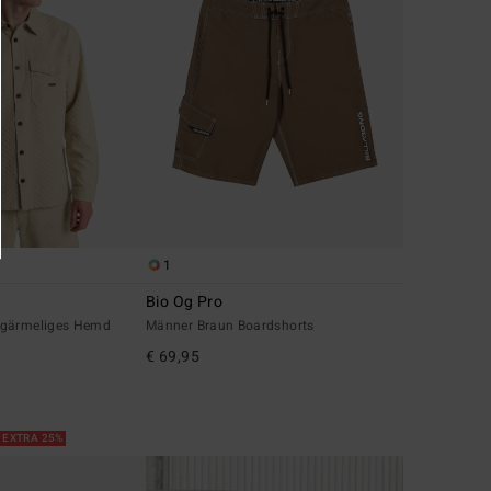
1
Bio Og Pro
ngärmeliges Hemd
Männer Braun Boardshorts
€ 69,95
 EXTRA 25%