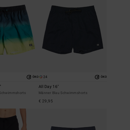
24
ÖKO
ÖKO
"
All Day 16"
 Schwimmshorts
Männer Blau Schwimmshorts
€ 29,95