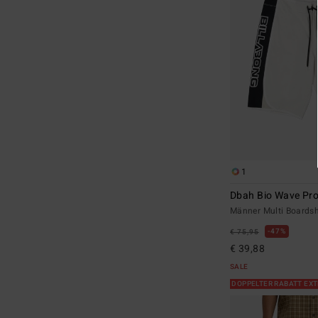
1
Dbah Bio Wave Pr
Männer Multi Boardsh
47%
€ 75,95
€ 39,88
SALE
DOPPELTER RABATT EX