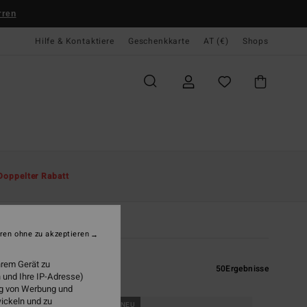
rren
Hilfe & Kontaktiere
Geschenkkarte
AT (€)
Shops
Doppelter Rabatt
ren ohne zu akzeptieren
hrem Gerät zu
50
Ergebnisse
 und Ihre IP-Adresse)
ung von Werbung und
wickeln und zu
BRANDNEU