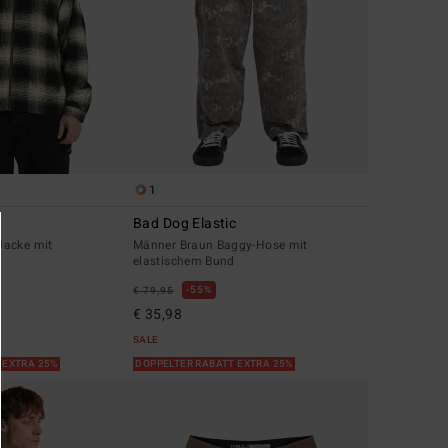
1
Bad Dog Elastic
Jacke mit
Männer Braun Baggy-Hose mit
elastischem Bund
55%
€ 79,95
€ 35,98
SALE
 EXTRA 25%
DOPPELTER RABATT EXTRA 25%