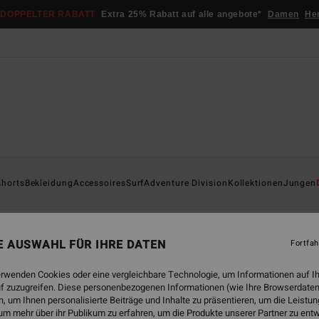
DOPPELTER RABATT
Extra 25% Rabatt auf alle angebote*
Damen
He
shorts
Bekleidung
Accessoires
Surf
Adventure Division
Kollektionen
Jungen
 '73
Otis Carey
Garage
Essentials
Recycler
NE AUSWAHL FÜR IHRE DATEN
Fortfah
erwenden Cookies oder eine vergleichbare Technologie, um Informationen auf I
f zuzugreifen. Diese personenbezogenen Informationen (wie Ihre Browserdaten
 um Ihnen personalisierte Beiträge und Inhalte zu präsentieren, um die Leist
um mehr über ihr Publikum zu erfahren, um die Produkte unserer Partner zu ent
BRANDNEU
BRANDNEU