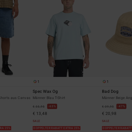
1
1
Spec Wax Og
Bad Dog
Shorts aus Canvas
Männer Blau T-Shirt
Männer Beige Ang
63%
47%
€ 35,95
€ 39,95
€ 13,48
€ 20,98
SALE
SALE
TRA 25%
DOPPELTER RABATT EXTRA 25%
DOPPELTER RABATT