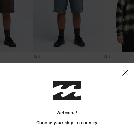
4
1
r
Bad Dog Workwear
Bad Dog
Shorts
Männer Blau Denim-Shorts
Männer Schwarz 
Reißverschluss
€ 69,95
63%
€ 129,95
€ 48,73
SALE
DOPPELTER RABATT
Welcome!
Choose your ship-to country