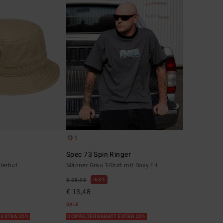
1
Spec 73 Spin Ringer
lerhut
Männer Grau T-Shirt mit Boxy Fit
63%
€ 35,95
€ 13,48
SALE
 EXTRA 25%
DOPPELTER RABATT EXTRA 25%