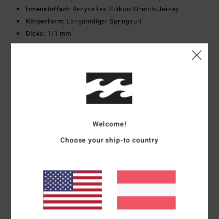
Innenstoffart:
Recyceltes Silikon-Stretch-Jersey
Körperform:
Langärmliger Springsuit
Dicke:
1/1 mm
Anziehsystem:
Reißverschluss vorne
Nahtdetail außen:
B-Lock-Superflex-Naht
Zusammensetzung
100 % Polychloropren
Versand & Rückversand
Welcome!
Choose your ship-to country
Kundenbewertungen
Durchschnittliche Bewertung
4.0