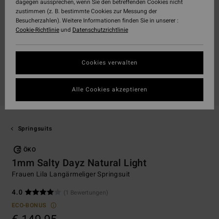
dagegen aussprechen, wenn Sie den betreffenden Cookies nicht
zustimmen (z. B. bestimmte Cookies zur Messung der
Besucherzahlen). Weitere Informationen finden Sie in unserer :
Cookie-Richtlinie
und
Datenschutzrichtlinie
Cookies verwalten
Alle Cookies akzeptieren
Springsuits
ÖKO
1mm Salty Dayz Natural Light
Frauen Lila Langärmeliger Springsuit
4.0
(1 Bewertungen)
ECO-BONUS