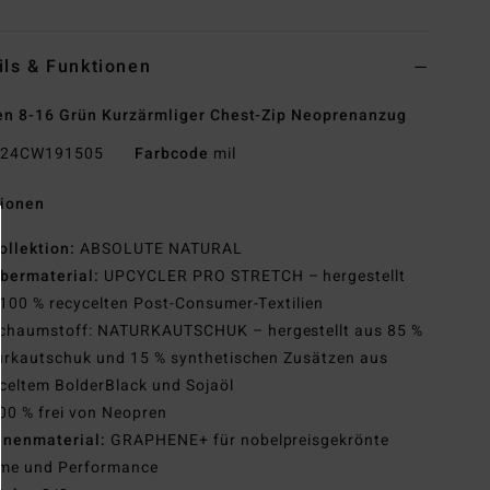
ils & Funktionen
n 8-16 Grün Kurzärmliger Chest-Zip Neoprenanzug
24CW191505
Farbcode
mil
tionen
ollektion:
ABSOLUTE NATURAL
bermaterial:
UPCYCLER PRO STRETCH – hergestellt
100 % recycelten Post-Consumer-Textilien
chaumstoff: NATURKAUTSCHUK – hergestellt aus 85 %
urkautschuk und 15 % synthetischen Zusätzen aus
celtem BolderBlack und Sojaöl
00 % frei von Neopren
nnenmaterial:
GRAPHENE+ für nobelpreisgekrönte
me und Performance