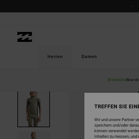
Direkt
zur
Produktinformation
springen
Herren
Damen
Brandneu
Board
TREFFEN SIE EI
Wir und unsere Partner v
speichern und/oder darau
können verwendet werden,
Inhalten zu messen, und 