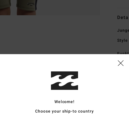
Deta
Junge
Style
Funk
K
O
aus 
S
Nat
Welcome!
recy
1
Choose your ship-to country
I
Wär