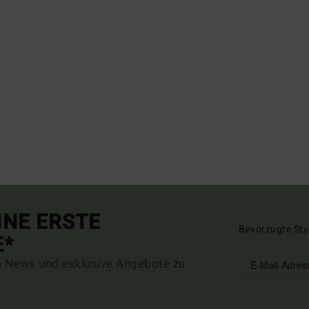
INE ERSTE
Bevorzugte Sty
E*
n News und exklusive Angebote zu