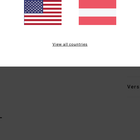
D
E
G
maxi
N
Stel
View all countries
Zusa
13 % 
Vers
L