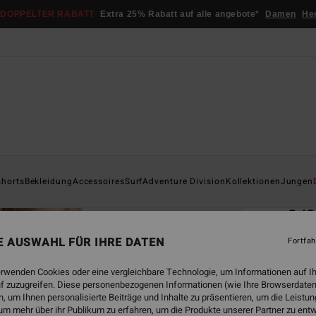
DOPPELTER RABATT
Extra 25% Rabatt auf alle angebote*
Damen
He
Startsei
shorts
Bekleidung
Accessoires
Surf
Adventure Division
Kollektionen
Jungen
ÖK
2/2
Junge
NE AUSWAHL FÜR IHRE DATEN
Fortfah
ECO-B
erwenden Cookies oder eine vergleichbare Technologie, um Informationen auf I
€ 9
f zuzugreifen. Diese personenbezogenen Informationen (wie Ihre Browserdaten
 um Ihnen personalisierte Beiträge und Inhalte zu präsentieren, um die Leist
um mehr über ihr Publikum zu erfahren, um die Produkte unserer Partner zu ent