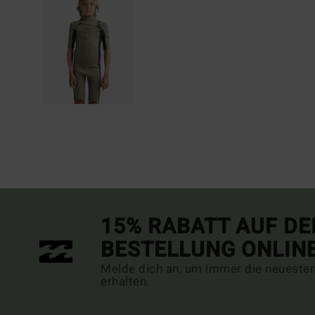
15% RABATT AUF DE
BESTELLUNG ONLIN
Melde dich an, um immer die neueste
erhalten.