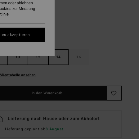
ehmen oder ablehnen
Military
Cookies zur Messung
linie
ies akzeptieren
10
12
14
16
ößentabelle ansehen
In den Warenkorb
Lieferung nach Hause oder zum Abholort
Lieferung geplant ab
8 August