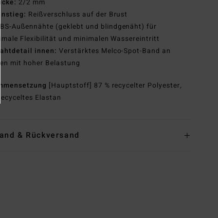
icke:
2/2 mm
instieg:
Reißverschluss auf der Brust
BS-Außennähte (geklebt und blindgenäht) für
male Flexibilität und minimalen Wassereintritt
ahtdetail innen:
Verstärktes Melco-Spot-Band an
len mit hoher Belastung
mmensetzung
[Hauptstoff] 87 % recycelter Polyester,
recyceltes Elastan
and & Rückversand