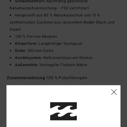
Schaumstoffart:
Nachhaltig gewonnene
Naturkautschukmischung – FSC-zertifiziert
Hergestellt aus 85 % Naturkautschuk und 15 %
synthetischen Zusätzen aus recyceltem Bolder Black und
Sojaöl
100 % frei von Neopren
Körperform:
Langärmliger Springsuit
Dicke:
202 mm Dicke
Anziehsystem:
Reißverschluss am Rücken
Außennähte:
Verriegelte Flatlock-Nähte
Zusammensetzung
100 % Polychloropen
Versand & Rückversand
Kundenbewertungen