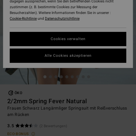
dagegen aussprechen, wenn Sie den betreffenden Cookies nicht
zustimmen (z. B. bestimmte Cookies zur Messung der
Besucherzahlen). Weitere Informationen finden Sie in unserer :
Cookie-Richtlinie
und
Datenschutzrichtlinie
Cookies verwalten
Alle Cookies akzeptieren
ÖKO
2/2mm Spring Fever Natural
Frauen Schwarz Langärmliger Springsuit mit Reißverschluss
am Rücken
3.5
(2 Bewertungen)
ECO-BONUS