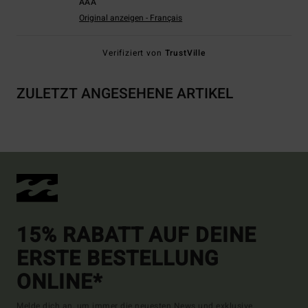
AAA
Original anzeigen - Français
Verifiziert von
TrustVille
ZULETZT ANGESEHENE ARTIKEL
15% RABATT AUF DEINE
ERSTE BESTELLUNG
ONLINE*
Melde dich an, um immer die neuesten News und exklusive