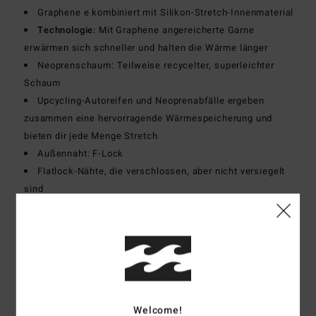
Graphene e kombiniert mit Silikon-Stretch-Innenmaterial
Technologie:
Mit Graphene angereicherte Garne
erwärmen sich schneller und halten die Wärme länger
Neoprenschaum: Teilweise recycelter, superleichter
Schaum
Upcycling-Autoreifen und Neoprenabfälle ergeben
zusammen eine hervorragende Wärmespeicherung und
bieten dir jede Menge Stretch
Außennaht: F-Lock
Flatlock-Nähte, die verschlossen, aber nicht versiegelt
sind
Innennaht: An stark beanspruchten Stellen mit
verstärktem Melco-Spot-Tape
Passform:
Integral
Dicke:
3/2 mm Dicke
Hals:
Stehkragen
Ärmel:
Lange Ärmel
Welcome!
Verschluss:
Back Zip