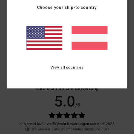
Choose your ship-to country
Zusammensetzung
[Hauptstoff] 80 % Neopren, 10 %
Nylon, 10 % Polyester
Versand & Rückversand
Kundenbewertungen
View all countries
Durchschnittliche Bewertung
5.0
/5
basierend auf
1 verifizierten Bewertungen
seit April 2026
0% unserer Kunden empfehlen dieses Produkt