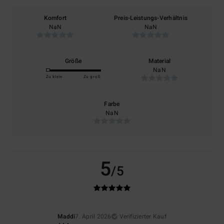
Komfort
Preis-Leistungs-Verhältnis
NaN
NaN
Größe
Material
NaN
Zu klein
Zu groß
Farbe
NaN
5
/5
Maddi
7. April 2026
Verifizierter Kauf