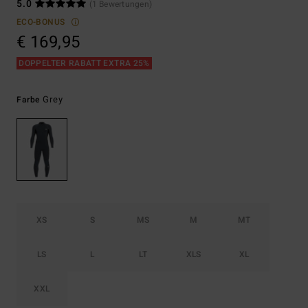
5.0
(1 Bewertungen)
ECO-BONUS
€ 169,95
DOPPELTER RABATT EXTRA 25%
Grey
Farbe
XS
S
MS
M
MT
LS
L
LT
XLS
XL
XXL