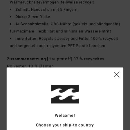
Wärmerückhaltevermögen, teilweise recycelt
Schnitt:
Handschuh mit 5 Fingern
Dicke:
3 mm Dicke
Außennahtdetails:
GBS-Nähte (geklebt und blindgenäht)
für maximale Flexibilität und minimalen Wassereintritt
Innenfutter:
Recycler: Jersey und Futter 100 % recycelt
und hergestellt aus recycelten PET-Plastikflaschen
Zusammensetzung
[Hauptstoff] 87 % recyceltes
Polyester, 13 % Elastan
Versand & Rückversand
Kundenbewertungen
Welcome!
Choose your ship-to country