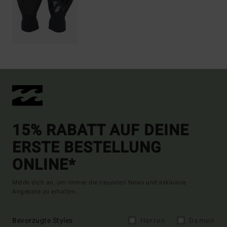
15% RABATT AUF DEINE
ERSTE BESTELLUNG
ONLINE*
Melde dich an, um immer die neuesten News und exklusive
Angebote zu erhalten.
Bevorzugte Styles
Herren
Damen