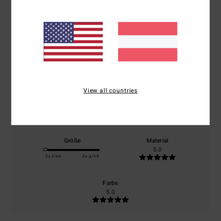
Durchschnittliche Bewertung
3.0
/5
basierend auf
1 verifizierten Bewertungen
seit Dezember 2025
0% unserer Kunden empfehlen dieses Produkt
View all countries
Komfort
Preis-Leistungs-Verhältnis
4.0
4.0
Größe
Material
5.0
Zu klein
Zu groß
Farbe
5.0