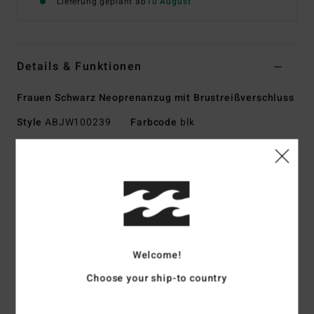
Lieferung geplant ab
10 August
Details & Funktionen
Frauen Schwarz Neoprenanzug mit Brustreißverschluss
Style
ABJW100239
Farbcode
blk
Funktionen
Kollektion:
Absolute Core
Außenmaterial:
Recyceltes Superflex
Schaumstoff:
Superleichter Schaumstoff [Teilweise
Recycelt]
Innenmaterial:
Graphene Pro recycelter Stretch-Jersey
Welcome!
Dicke:
4/3 Mm
Choose your ship-to country
Anziehsystem:
Reißverschluss Auf Der Brust
Außennähte:
Geklebt und blind vernäht (GBS)