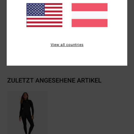
Innennähte:
Verstärktes Melco-Punktband
Kleber: Aqua Alpha auf Wasserbasis
Zusammensetzung
[Hauptstoff] 87 % recycelter
Polyester, 13 % recyceltes Elastan
View all countries
Versand & Rückversand
ZULETZT ANGESEHENE ARTIKEL