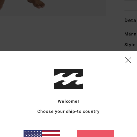
Deta
Männe
Style
Funk
K
O
recy
S
Welcome!
Kalk
I
Choose your ship-to country
Wär
S
recy