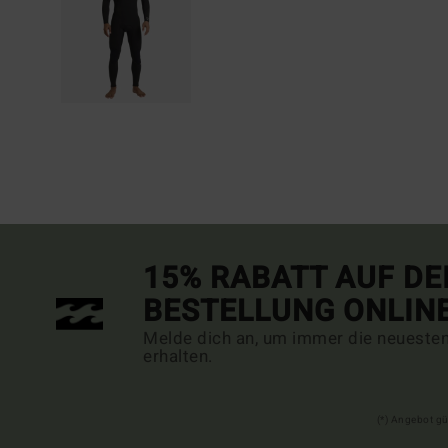
15% RABATT AUF DE
BESTELLUNG ONLIN
Melde dich an, um immer die neueste
erhalten.
(*) Angebot gü