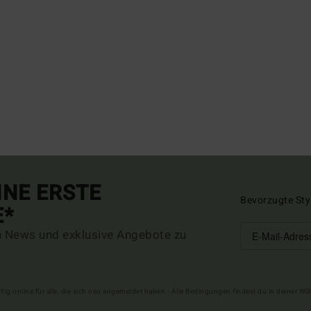
INE ERSTE
Bevorzugte Sty
E*
n News und exklusive Angebote zu
ltig online für alle, die sich neu angemeldet haben - Alle Bedingungen findest du in deiner W