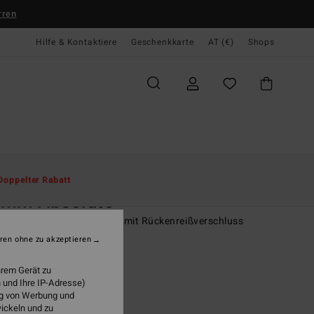
rren
Hilfe & Kontaktiere
Geschenkkarte
AT (€)
Shops
te
Herren
Surf
Neoprenanzüge
Neoprenanzüge Integral
Doppelter Rabatt
3mm Absolute
r Schwarz Neoprenanzug mit Rückenreißverschluss
ren ohne zu akzeptieren
99,95
hrem Gerät zu
 und Ihre IP-Adresse)
ung von Werbung und
Black
wickeln und zu