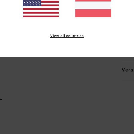
D
E
G
maxi
View all countries
Zusa
13 % 
Vers
L