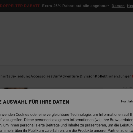
DOPPELTER RABATT
Extra 25% Rabatt auf alle angebote*
Damen
He
Startsei
shorts
Bekleidung
Accessoires
Surf
Adventure Division
Kollektionen
Jungen
4/
Männe
NE AUSWAHL FÜR IHRE DATEN
Fortfah
€ 1
erwenden Cookies oder eine vergleichbare Technologie, um Informationen auf I
f zuzugreifen. Diese personenbezogenen Informationen (wie Ihre Browserdaten
 um Ihnen personalisierte Beiträge und Inhalte zu präsentieren, um die Leist
Farbe
um mehr über ihr Publikum zu erfahren, um die Produkte unserer Partner zu ent