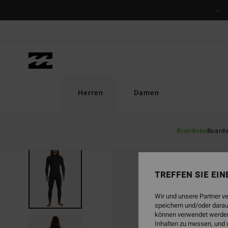
Direkt
zur
Produktinformation
springen
Herren
Damen
Brandneu
Board
TREFFEN SIE EI
Wir und unsere Partner v
speichern und/oder darau
können verwendet werden,
Inhalten zu messen, und 