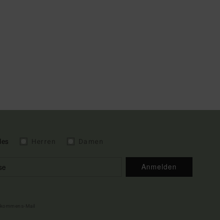
les
Herren
Damen
Anmelden
illkommens-Mail