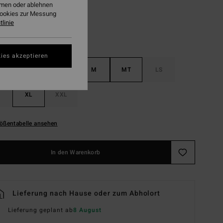
ehmen oder ablehnen
Cookies zur Messung
linie
ies akzeptieren
S
MS
M
MT
LS
XL
XXL
ößentabelle ansehen
In den Warenkorb
Lieferung nach Hause oder zum Abholort
Lieferung geplant ab
8 August