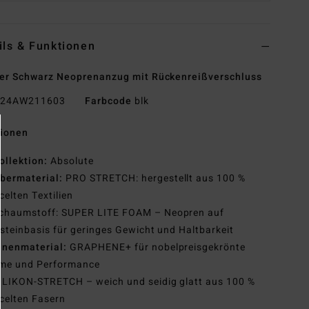
ils & Funktionen
r Schwarz Neoprenanzug mit Rückenreißverschluss
24AW211603
Farbcode
blk
tionen
ollektion:
Absolute
bermaterial:
PRO STRETCH: hergestellt aus 100 %
celten Textilien
chaumstoff: SUPER LITE FOAM – Neopren auf
steinbasis für geringes Gewicht und Haltbarkeit
nnenmaterial:
GRAPHENE+ für nobelpreisgekrönte
me und Performance
ILIKON-STRETCH – weich und seidig glatt aus 100 %
celten Fasern