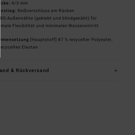
icke:
4/3 mm
instieg:
Reißverschluss am Rücken
BS-Außennähte (geklebt und blindgenäht) für
male Flexibilität und minimalen Wassereintritt
mmensetzung
[Hauptstoff] 87 % recycelter Polyester,
recyceltes Elastan
and & Rückversand