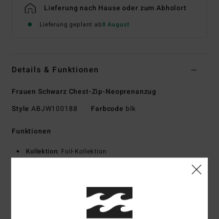
Lieferung nach Hause oder zum Abholort
Lieferung geplant ab
8 August
Details & Funktionen
Frauen Schwarz Chest-Zip-Neoprenanzug
Style
ABJW100188
Farbcode
blk
Funktionen
Kollektion:
Foil-Kollektion
Material:
Haltbarer Superflex-Jersey aus Neopren und
Nylon außen
Jersey mit Silicone Stretch innen
Neopren-Schaum: Superlight Foam aus upgecycelten
Autoreifen und Neoprenresten, verbindet großartiges