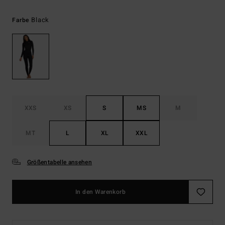
Black
Farbe
XXS
XS
S
MS
M
MT
L
XL
XXL
Größentabelle ansehen
In den Warenkorb