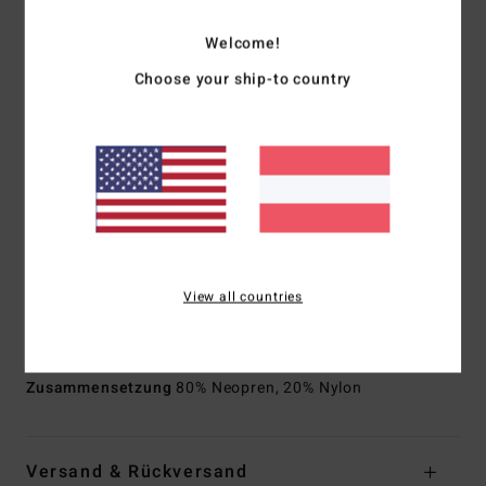
Wärmerückhaltevermögen und hohen Stretch
Teilweise recycelt
Welcome!
Außennaht: GBS-Nähte (geklebt und mit Blindstich
Choose your ship-to country
vernäht) für maximale Flexibilität und minimalen
Wassereintritt
Nahtdetail innen:
Verstärktes Melco-Spot-Band an
Stellen mit hoher Belastung
Hals:
Stehkragen
Ärmel:
Lange Ärmel
Schnitt:
Langärmliger, voller Anzug
Anziehsystem:
Brustreißverschluss
View all countries
Dicke:
403 mm Dicke
Download der
Konformitätserklärung
Zusammensetzung
80% Neopren, 20% Nylon
Versand & Rückversand