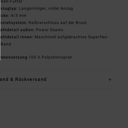
phen-Futter
nzugtyp:
Langärmliger, voller Anzug
icke:
4/3 mm
nziehsystem:
Reißverschluss auf der Brust
ahtdetail außen:
Power Seams
ahtdetail innen:
Maschinell aufgebrachtes Superflex-
-Band
mmensetzung
100 % Polychloropren
and & Rückversand