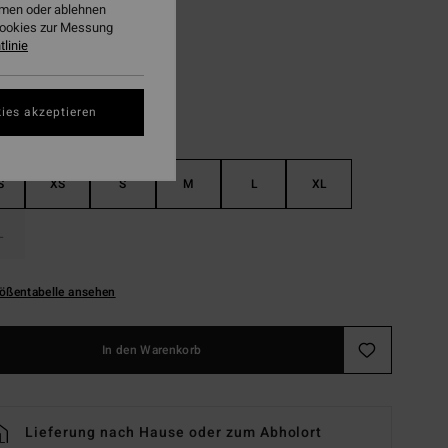
ehmen oder ablehnen
Black Tropical
Cookies zur Messung
linie
ies akzeptieren
S
XS
S
M
L
XL
L
ößentabelle ansehen
In den Warenkorb
Lieferung nach Hause oder zum Abholort