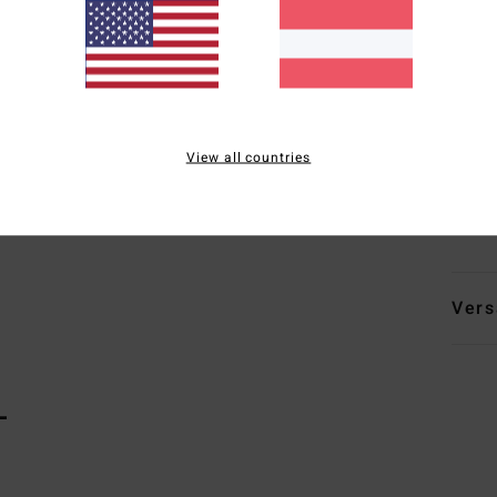
Gra
A
D
A
N
N
View all countries
Neo
Zusa
Vers
L