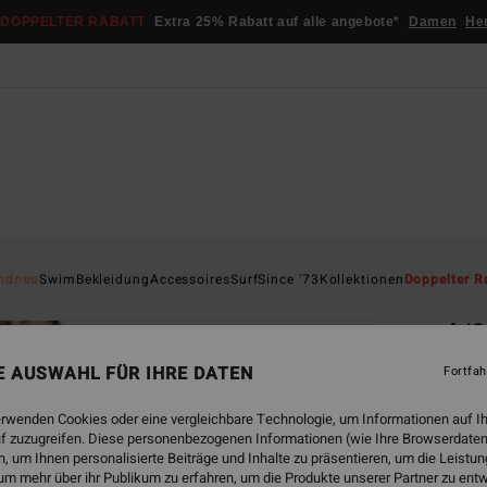
DOPPELTER RABATT
Extra 25% Rabatt auf alle angebote*
Damen
He
Startsei
ndneu
Swim
Bekleidung
Accessoires
Surf
Since '73
Kollektionen
Doppelter R
ÖK
4/3
Fraue
NE AUSWAHL FÜR IHRE DATEN
Fortfah
ECO-B
erwenden Cookies oder eine vergleichbare Technologie, um Informationen auf I
€ 3
f zuzugreifen. Diese personenbezogenen Informationen (wie Ihre Browserdaten
 um Ihnen personalisierte Beiträge und Inhalte zu präsentieren, um die Leist
um mehr über ihr Publikum zu erfahren, um die Produkte unserer Partner zu ent