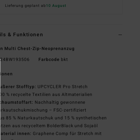
Lieferung geplant ab
10 August
ils & Funktionen
n Multi Chest-Zip-Neoprenanzug
24BW193506
Farbcode
bkt
tionen
ußerer Stofftyp:
UPCYCLER Pro Stretch
00 % recycelte Textilien aus Altmaterialien
chaumstoffart:
Nachhaltig gewonnene
rkautschukmischung – FSC-zertifiziert
us 85 % Naturkautschuk und 15 % synthetischen
tzen aus recyceltem BolderBlack und Sojaöl
aterial innen:
Graphene Comp für Stretch mit