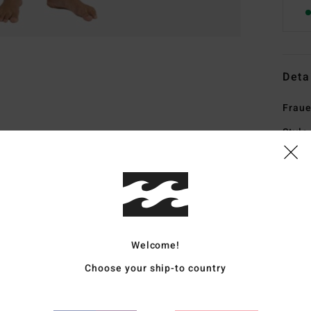
Deta
Fraue
Style
Funk
Ä
1
S
Welcome!
Natu
a
Choose your ship-to country
Zusä
M