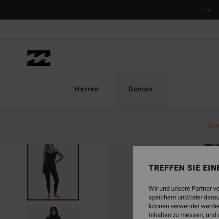
Direkt
zur
Produktinformation
springen
Herren
Damen
Bra
TREFFEN SIE EI
Wir und unsere Partner v
speichern und/oder darau
können verwendet werden,
Inhalten zu messen, und 