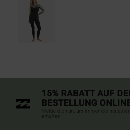
15% RABATT AUF DE
BESTELLUNG ONLIN
Melde dich an, um immer die neueste
erhalten.