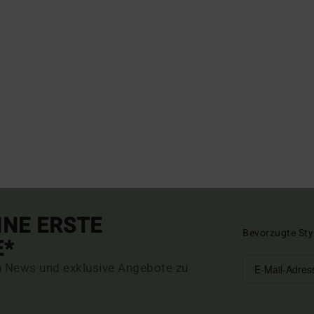
INE ERSTE
Bevorzugte Sty
E*
n News und exklusive Angebote zu