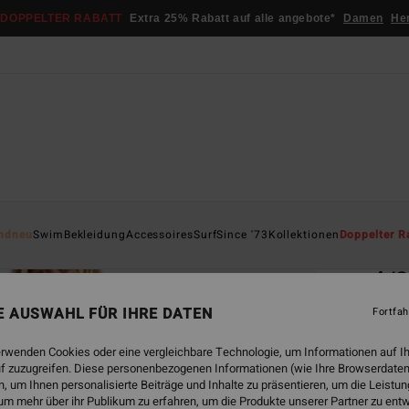
DOPPELTER RABATT
Extra 25% Rabatt auf alle angebote*
Damen
He
Startsei
ndneu
Swim
Bekleidung
Accessoires
Surf
Since '73
Kollektionen
Doppelter R
ÖK
4/
Fraue
NE AUSWAHL FÜR IHRE DATEN
Fortfah
ECO-B
erwenden Cookies oder eine vergleichbare Technologie, um Informationen auf I
€ 3
f zuzugreifen. Diese personenbezogenen Informationen (wie Ihre Browserdaten
 um Ihnen personalisierte Beiträge und Inhalte zu präsentieren, um die Leist
um mehr über ihr Publikum zu erfahren, um die Produkte unserer Partner zu ent