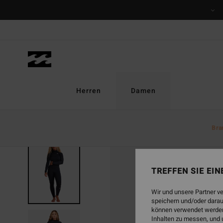
Direkt
zur
Produktinformation
springen
Herren
Damen
Bra
TREFFEN SIE EI
Wir und unsere Partner v
speichern und/oder darau
können verwendet werden,
Inhalten zu messen, und 