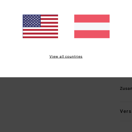
H
synt
Soja
1
A
D
E
A
View all countries
maxi
N
ges
Zusa
Vers