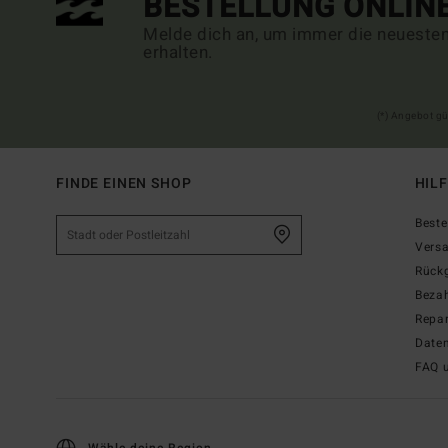
BESTELLUNG ONLIN
Melde dich an, um immer die neueste
erhalten.
(*) Angebot gü
FINDE EINEN SHOP
HIL
Beste
Vers
Rück
Beza
Repar
Date
FAQ 