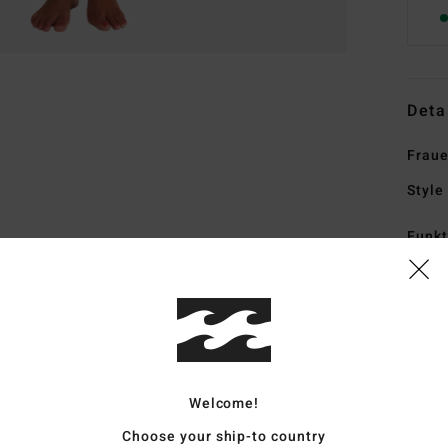
Deta
Fraue
Style
Funk
K
S
A
S
Sili
Welcome!
S
Natu
Choose your ship-to country