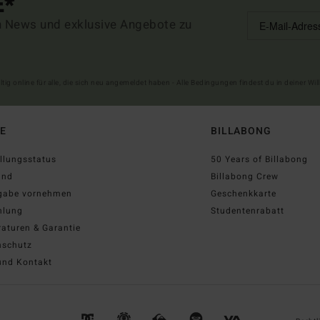
E*
n News und exklusive Angebote zu
ltig online für alle, die sich neu angemeldet haben - Alle Bedingungen findest du in deiner W
FE
BILLABONG
llungsstatus
50 Years of Billabong
and
Billabong Crew
gabe vornehmen
Geschenkkarte
hlung
Studentenrabatt
aturen & Garantie
nschutz
und Kontakt