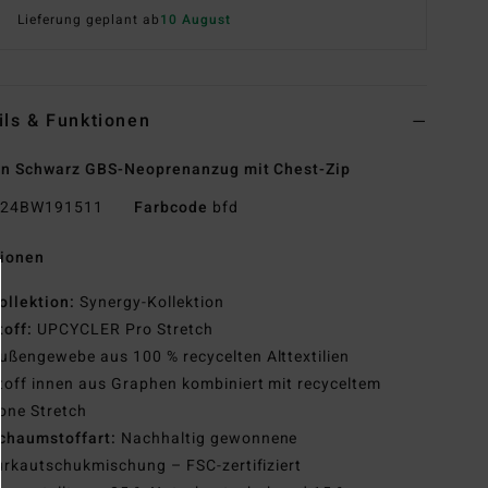
Lieferung geplant ab
10 August
ils & Funktionen
n Schwarz GBS-Neoprenanzug mit Chest-Zip
24BW191511
Farbcode
bfd
tionen
ollektion:
Synergy-Kollektion
toff:
UPCYCLER Pro Stretch
ußengewebe aus 100 % recycelten Alttextilien
toff innen aus Graphen kombiniert mit recyceltem
cone Stretch
chaumstoffart:
Nachhaltig gewonnene
rkautschukmischung – FSC-zertifiziert