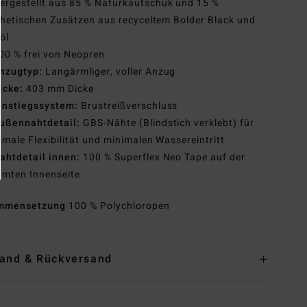
ergestellt aus 85 % Naturkautschuk und 15 %
hetischen Zusätzen aus recyceltem Bolder Black und
öl
00 % frei von Neopren
nzugtyp:
Langärmliger, voller Anzug
icke:
403 mm Dicke
instiegssystem:
Brustreißverschluss
ußennahtdetail:
GBS-Nähte (Blindstich verklebt) für
male Flexibilität und minimalen Wassereintritt
ahtdetail innen:
100 % Superflex Neo Tape auf der
amten Innenseite
mmensetzung
100 % Polychloropen
and & Rückversand