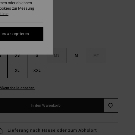
ehmen oder ablehnen
Black Fade
Cookies zur Messung
linie
ies akzeptieren
S
XS
S
MS
M
MT
XL
XXL
ößentabelle ansehen
In den Warenkorb
Lieferung nach Hause oder zum Abholort