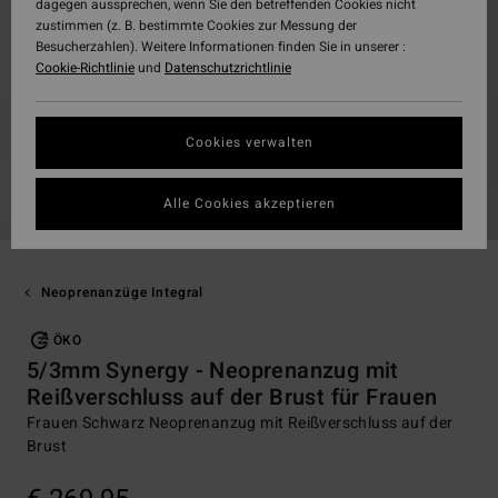
dagegen aussprechen, wenn Sie den betreffenden Cookies nicht
zustimmen (z. B. bestimmte Cookies zur Messung der
Besucherzahlen). Weitere Informationen finden Sie in unserer :
Cookie-Richtlinie
und
Datenschutzrichtlinie
Cookies verwalten
Alle Cookies akzeptieren
Neoprenanzüge Integral
ÖKO
5/3mm Synergy - Neoprenanzug mit
Reißverschluss auf der Brust für Frauen
Frauen Schwarz Neoprenanzug mit Reißverschluss auf der
Brust