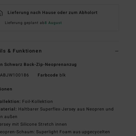
Lieferung nach Hause oder zum Abholort
Lieferung geplant ab
8 August
ils & Funktionen
en Schwarz Back-Zip-Neoprenanzug
ABJW100186
Farbcode
blk
tionen
ollektion:
Foil-Kollektion
aterial:
Haltbarer Superflex-Jersey aus Neopren und
on außen
ersey mit Silicone Stretch innen
eopren-Schaum: Superlight Foam aus upgecycelten