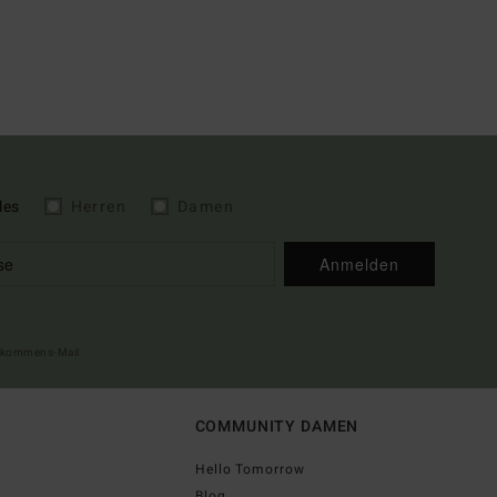
les
Herren
Damen
Anmelden
illkommens-Mail
COMMUNITY DAMEN
Hello Tomorrow
Blog