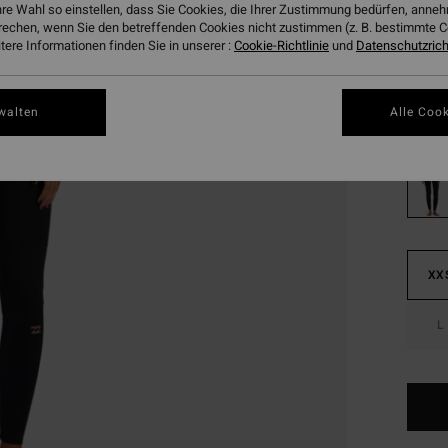
€ 1
hre Wahl so einstellen, dass Sie Cookies, die Ihrer Zustimmung bedürfen, ann
rechen, wenn Sie den betreffenden Cookies nicht zustimmen (z. B. bestimmte 
SALE
ere Informationen finden Sie in unserer :
Cookie-Richtlinie
und
Datenschutzricht
DOPPE
Farbe
walten
Alle Cook
XX
L