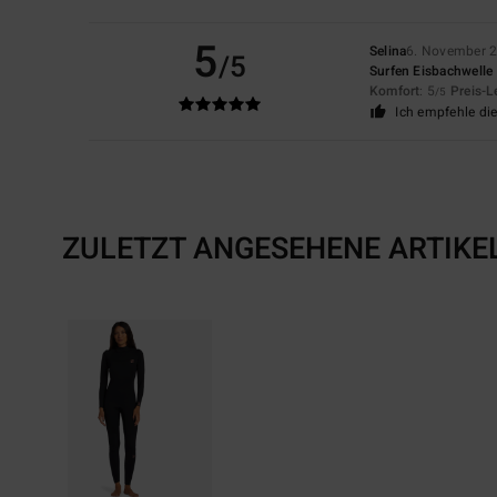
5
Selina
6. November 
/5
Surfen Eisbachwell
Komfort
: 5
Preis-L
/5
Ich empfehle di
ZULETZT ANGESEHENE ARTIKE