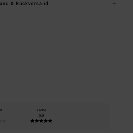
and & Rückversand
al
Farbe
5.0