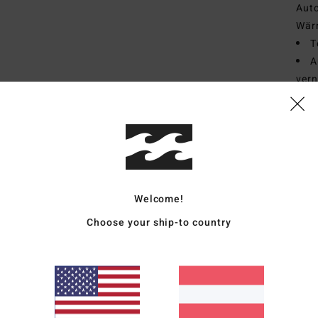
Auto
Wär
T
A
vern
Wass
N
Stel
H
Ä
S
Welcome!
A
D
Choose your ship-to country
D
Zusa