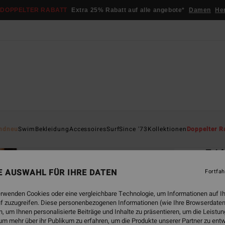
DOPPELTER RABATT
Extra 25% Rabatt auf alle angebote*
Damen
He
Startsei
ndneu
Swim
Bekleidung
Accessoires
Surf
Since '73
Kollektionen
Doppelter R
ÖK
5/
Fraue
NE AUSWAHL FÜR IHRE DATEN
Fortfah
5.0
erwenden Cookies oder eine vergleichbare Technologie, um Informationen auf I
ECO-B
f zuzugreifen. Diese personenbezogenen Informationen (wie Ihre Browserdaten
 um Ihnen personalisierte Beiträge und Inhalte zu präsentieren, um die Leist
€ 249
um mehr über ihr Publikum zu erfahren, um die Produkte unserer Partner zu ent