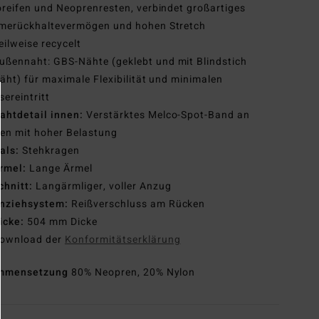
reifen und Neoprenresten, verbindet großartiges
merückhaltevermögen und hohen Stretch
eilweise recycelt
ußennaht: GBS-Nähte (geklebt und mit Blindstich
äht) für maximale Flexibilität und minimalen
ereintritt
ahtdetail innen:
Verstärktes Melco-Spot-Band an
len mit hoher Belastung
als:
Stehkragen
rmel:
Lange Ärmel
chnitt:
Langärmliger, voller Anzug
nziehsystem:
Reißverschluss am Rücken
icke:
504 mm Dicke
ownload der
Konformitätserklärung
mmensetzung
80% Neopren, 20% Nylon