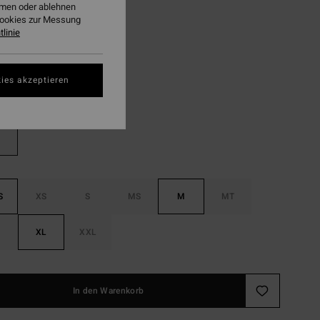
49,97
ehmen oder ablehnen
Cookies zur Messung
linie
LTER RABATT EXTRA 25%
Black
ies akzeptieren
S
XS
S
MS
M
MT
XL
XXL
In den Warenkorb