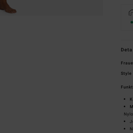
Deta
Frau
Style
Funk
K
M
Nyl
J
N