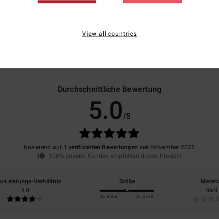
Vers
View all countries
Durchschnittliche Bewertung
5.0
/5
basierend auf
1 verifizierten Bewertungen
seit November 2025
100% unserer Kunden empfehlen dieses Produkt
is-Leistungs-Verhältnis
Größe
Materi
4.0
NaN
Zu klein
Zu groß