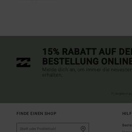
15% RABATT AUF DE
BESTELLUNG ONLIN
Melde dich an, um immer die neueste
erhalten.
(*) Angebot gü
FINDE EINEN SHOP
HIL
Beste