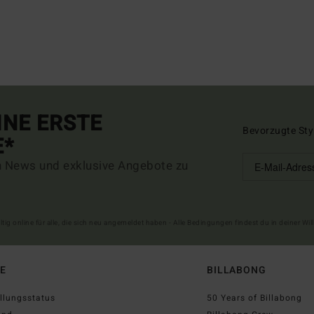
INE ERSTE
Bevorzugte Sty
E*
n News und exklusive Angebote zu
ltig online für alle, die sich neu angemeldet haben - Alle Bedingungen findest du in deiner W
FE
BILLABONG
llungsstatus
50 Years of Billabong