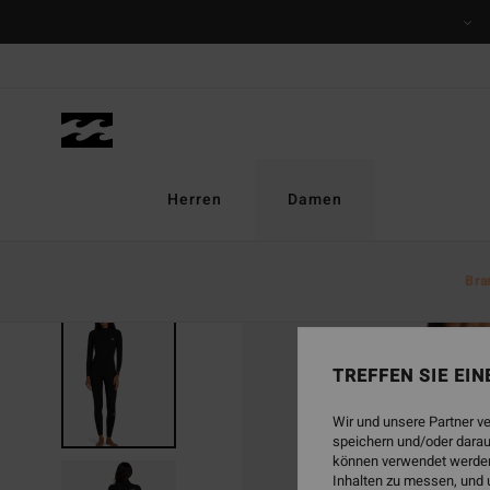
Direkt
zur
Produktinformation
springen
Herren
Damen
Bra
TREFFEN SIE EI
Wir und unsere Partner v
speichern und/oder darau
können verwendet werden,
Inhalten zu messen, und 