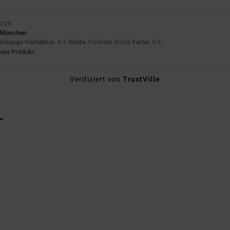
2025
e München
eistungs-Verhältnis
: 4
Größe
: Perfekte Größe
Farbe
: 5
/5
/5
eses Produkt
Verifiziert von
TrustVille
L