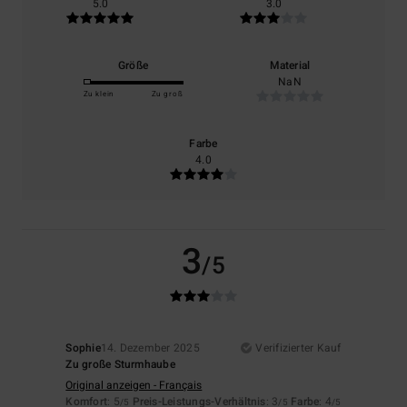
5.0
3.0
Größe
Material
NaN
Zu klein
Zu groß
Farbe
4.0
3
/5
Sophie
14. Dezember 2025
Verifizierter Kauf
Zu große Sturmhaube
Original anzeigen - Français
Komfort
: 5
Preis-Leistungs-Verhältnis
: 3
Farbe
: 4
/5
/5
/5