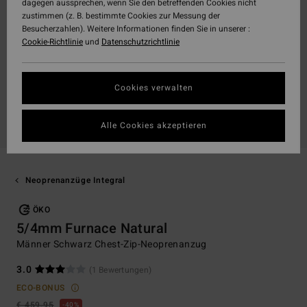
dagegen aussprechen, wenn Sie den betreffenden Cookies nicht
zustimmen (z. B. bestimmte Cookies zur Messung der
Besucherzahlen). Weitere Informationen finden Sie in unserer :
Cookie-Richtlinie
und
Datenschutzrichtlinie
Cookies verwalten
Alle Cookies akzeptieren
Neoprenanzüge Integral
ÖKO
5/4mm Furnace Natural
Männer Schwarz Chest-Zip-Neoprenanzug
3.0
(1 Bewertungen)
ECO-BONUS
€ 459,95
40%