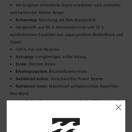
Mit Graphen infundierte Garne erwärmen sich schneller
und halten die Wärme länger
Schaumtyp:
Mischung mit Naturkautschuk
Hergestellt aus 85 % Naturkautschuk und 15 %
synthetischen Zusätzen aus upgecyceltem BolderBlack und
Sojaöl
100 % frei von Neopren
Anzugtyp:
Langärmliger, voller Anzug
Dicke:
504 mm Dicke
Einstiegssystem:
Brustreißverschluss
Nahtdetail außen:
Verschweißte Power Seams
Nahtdetail innen:
Maschinell aufgebrachtes Superflex-
Neo-Band
Innenfutter:
Recycler: Jersey und Futter 100 % recycelt
und hergestellt aus recycelten PET-Plastikflaschen
Download der
Konformitätserklärung
Zusammensetzung
[Hauptstoff] 70 % recyceltes Nylon,