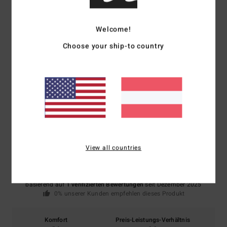
19 % Nylon, 11 % Elastan
Welcome!
Choose your ship-to country
Versand & Rückversand
Kundenbewertungen
Durchschnittliche Bewertung
3.0
View all countries
/5
basierend auf
1 verifizierten Bewertungen
seit Dezember 2025
0% unserer Kunden empfehlen dieses Produkt
Komfort
Preis-Leistungs-Verhältnis