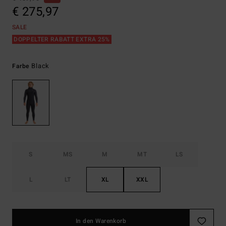
€ 275,97
SALE
DOPPELTER RABATT EXTRA 25%
Black
Farbe
S
MS
M
MT
LS
L
LT
XL
XXL
In den Warenkorb