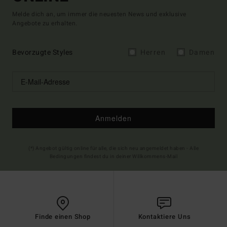
Melde dich an, um immer die neuesten News und exklusive
Angebote zu erhalten.
Bevorzugte Styles
Herren
Damen
Anmelden
(*) Angebot gültig online für alle, die sich neu angemeldet haben - Alle
Bedingungen findest du in deiner Willkommens-Mail
Finde einen Shop
Kontaktiere Uns