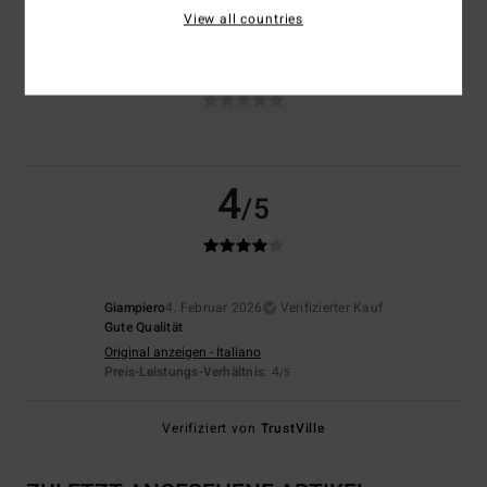
Zu klein
Zu groß
View all countries
Farbe
NaN
4
/5
Giampiero
4. Februar 2026
Verifizierter Kauf
Gute Qualität
Original anzeigen - Italiano
Preis-Leistungs-Verhältnis
: 4
/5
Verifiziert von
TrustVille