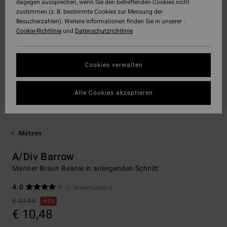
dagegen aussprechen, wenn Sie den betreffenden Cookies nicht
zustimmen (z. B. bestimmte Cookies zur Messung der
Besucherzahlen). Weitere Informationen finden Sie in unserer :
Cookie-Richtlinie
und
Datenschutzrichtlinie
Cookies verwalten
Alle Cookies akzeptieren
Mützen
A/Div Barrow
Männer Braun Beanie in anliegenden Schnitt
4.0
(1 Bewertungen)
€ 27,95
63%
€ 10,48