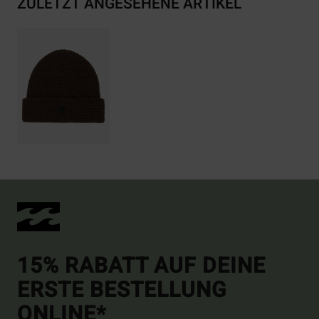
ZULETZT ANGESEHENE ARTIKEL
15% RABATT AUF DEINE
ERSTE BESTELLUNG
ONLINE*