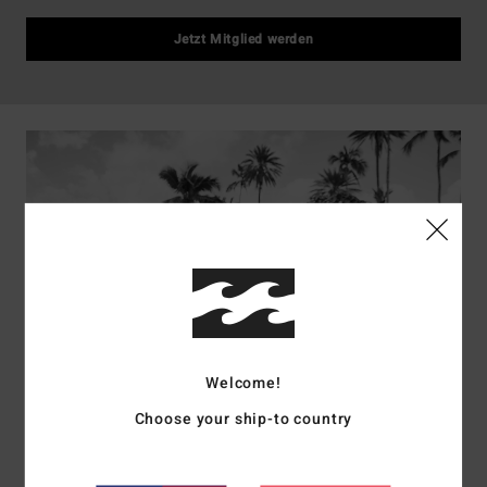
Jetzt Mitglied werden
HERREN
Welcome!
Choose your ship-to country
SHOPPE SALE