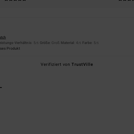
utch
eistungs-Verhältnis
: 5
Größe
: Groß
Material
: 4
Farbe
: 5
/5
/5
/5
eses Produkt
Verifiziert von
TrustVille
L