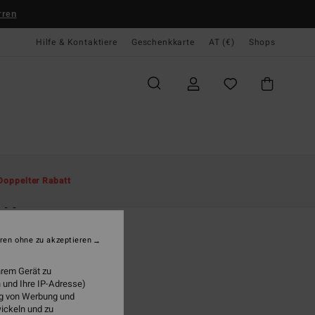
rren
Hilfe & Kontaktiere
Geschenkkarte
AT (€)
Shops
te
Herren
Accessoires
Hüte & Caps
Doppelter Rabatt
DIV
r Beige Truckerkappe
ren ohne zu akzeptieren
(1 Bewertungen)
95
47%
hrem Gerät zu
5,73
 und Ihre IP-Adresse)
ung von Werbung und
wickeln und zu