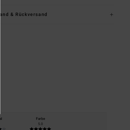
and & Rückversand
al
Farbe
5.0