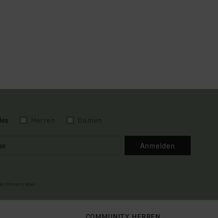
les
Herren
Damen
Anmelden
illkommens-Mail
COMMUNITY HERREN