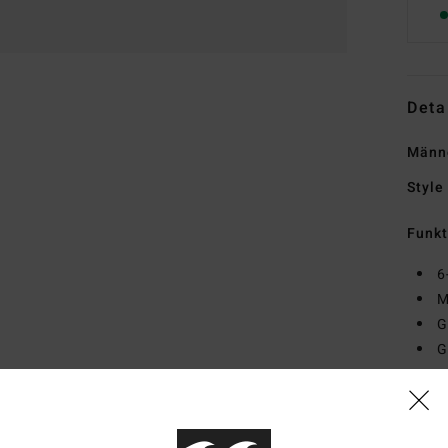
Deta
Männ
Style
Funk
6
M
G
G
R
Zusa