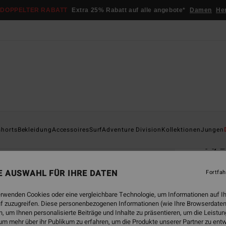
DOPPELTER RABATT
Extra 25% Rabatt auf alle angebote*
Damen
He
Startsei
shorts
Bekleidung
Accessoires
Surf
Adventure Division
Kollektionen
Jungen
A/
Männe
NE AUSWAHL FÜR IHRE DATEN
Fortfah
5.0
€ 29,
erwenden Cookies oder eine vergleichbare Technologie, um Informationen auf I
€ 1
f zuzugreifen. Diese personenbezogenen Informationen (wie Ihre Browserdaten
 um Ihnen personalisierte Beiträge und Inhalte zu präsentieren, um die Leist
SALE
um mehr über ihr Publikum zu erfahren, um die Produkte unserer Partner zu ent