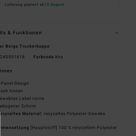
Lieferung geplant ab
10 August
ils & Funktionen
er Beige Truckerkappe
24D551616
Farbcode
kha
tionen
-Panel-Design
esh hinten
ewebtes Label vorne
ebogener Schirm
ecyceltes Material:
recyceltes Polyester-Gewebe
mmensetzung
[Hauptstoff] 100 % recyceltem Polyester