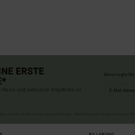
INE ERSTE
Bevorzugte Sty
E*
n News und exklusive Angebote zu
ltig online für alle, die sich neu angemeldet haben - Alle Bedingungen findest du in deiner W
FE
BILLABONG