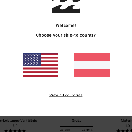
Vers
Welcome!
Choose your ship-to country
Durchschnittliche Bewertung
5.0
/5
View all countries
basierend auf
1 verifizierten Bewertungen
seit April 2026
100% unserer Kunden empfehlen dieses Produkt
is-Leistungs-Verhältnis
Größe
Materi
5.0
4.0
Zu klein
Zu groß