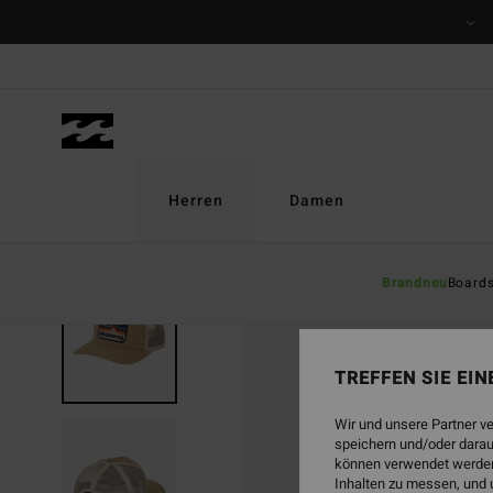
Direkt
zur
Produktinformation
springen
Herren
Damen
Brandneu
Board
TREFFEN SIE EI
Wir und unsere Partner v
speichern und/oder darau
können verwendet werden,
Inhalten zu messen, und 