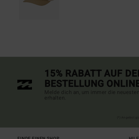
15% RABATT AUF DE
BESTELLUNG ONLIN
Melde dich an, um immer die neueste
erhalten.
(*) Angebot gü
FINDE EINEN SHOP
HIL