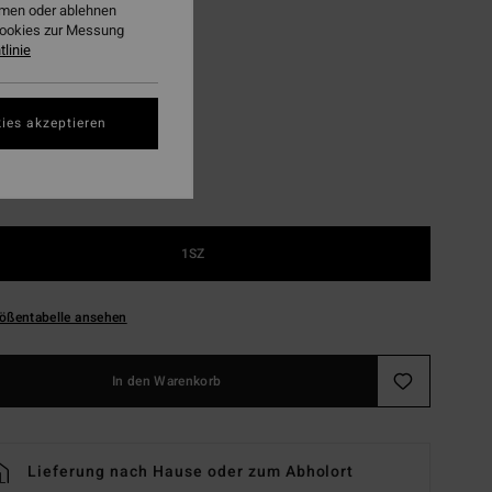
ehmen oder ablehnen
LTER RABATT EXTRA 25%
Cookies zur Messung
linie
Khaki
ies akzeptieren
1SZ
ößentabelle ansehen
In den Warenkorb
Lieferung nach Hause oder zum Abholort