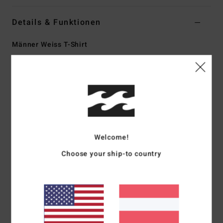
Details & Funktionen
Männer Weiss T-Shirt
Style
24A521617
Farbcode
wht
Funktionen
Stoff:
Baumwoll-Jersey [170 g/m2]
Passform:
Premium Fit
Rundhalsausschnitt
Welcome!
Grafik:
Siebdruck auf der Brust
Choose your ship-to country
Teil der A.I. Forever Billabong Kollektion
Zusammensetzung
[Hauptstoff] 100 % Baumwolle
Versand & Rückversand