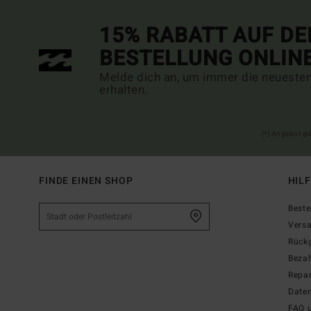
15% RABATT AUF DE
BESTELLUNG ONLIN
Melde dich an, um immer die neueste
erhalten.
(*) Angebot gü
FINDE EINEN SHOP
HIL
Beste
Vers
Rück
Beza
Repar
Date
FAQ 