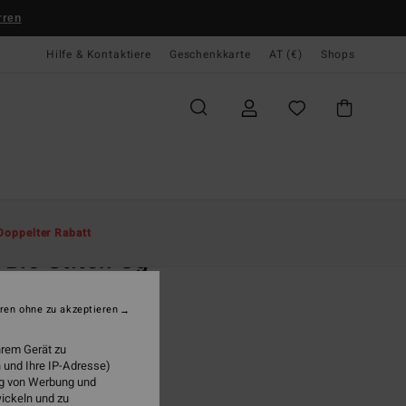
rren
Hilfe & Kontaktiere
Geschenkkarte
AT (€)
Shops
te
Herren
Bekleidung
T-Shirts
Doppelter Rabatt
. Bio Stitch Og
r Schwarz T-Shirt
ren ohne zu akzeptieren
9,95
hrem Gerät zu
 und Ihre IP-Adresse)
ung von Werbung und
Black
wickeln und zu