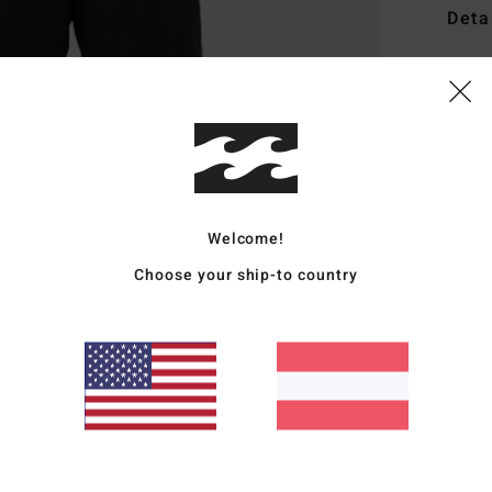
Deta
Männe
Style
Funk
M
P
Welcome!
R
Choose your ship-to country
G
T
Zusa
Vers