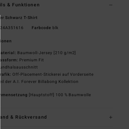
ils & Funktionen
r Schwarz T-Shirt
24A351616
Farbcode
blk
tionen
aterial:
Baumwoll-Jersey [210 g/m2]
assform:
Premium Fit
undhalsausschnitt
rafik:
Off-Placement-Stickerei auf Vorderseite
eil der A.I. Forever Billabong Kollektion
mmensetzung
[Hauptstoff] 100 % Baumwolle
and & Rückversand