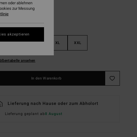
ehmen oder ablehnen
Cookies zur Messung
linie
ies akzeptieren
M
L
XL
XXL
ößentabelle ansehen
In den Warenkorb
Lieferung nach Hause oder zum Abholort
Lieferung geplant ab
8 August