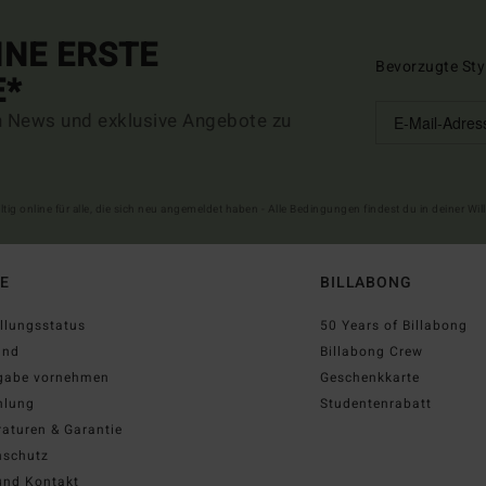
INE ERSTE
Bevorzugte Sty
E*
n News und exklusive Angebote zu
ltig online für alle, die sich neu angemeldet haben - Alle Bedingungen findest du in deiner W
FE
BILLABONG
llungsstatus
50 Years of Billabong
and
Billabong Crew
gabe vornehmen
Geschenkkarte
hlung
Studentenrabatt
aturen & Garantie
nschutz
und Kontakt