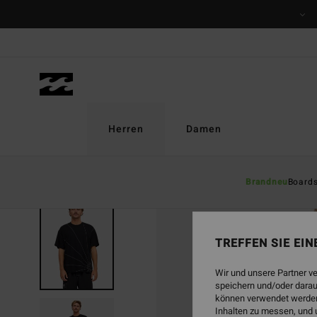
Direkt
zur
Produktinformation
springen
Herren
Damen
Brandneu
Board
TREFFEN SIE EI
Wir und unsere Partner v
speichern und/oder darau
können verwendet werden,
Inhalten zu messen, und 