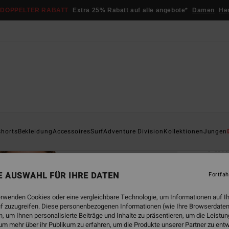
DOPPELTER RABATT
Extra 25% Rabatt auf alle angebote*
Damen
He
Startsei
shorts
Bekleidung
Accessoires
Surf
Adventure Division
Kollektionen
Jungen
A.I
Männe
NE AUSWAHL FÜR IHRE DATEN
Fortfah
€ 3
erwenden Cookies oder eine vergleichbare Technologie, um Informationen auf I
f zuzugreifen. Diese personenbezogenen Informationen (wie Ihre Browserdaten
 um Ihnen personalisierte Beiträge und Inhalte zu präsentieren, um die Leist
Farbe
um mehr über ihr Publikum zu erfahren, um die Produkte unserer Partner zu ent