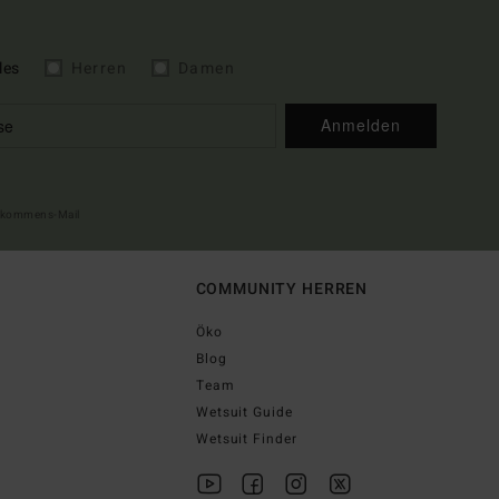
les
Herren
Damen
Anmelden
illkommens-Mail
COMMUNITY HERREN
Öko
Blog
Team
Wetsuit Guide
Wetsuit Finder