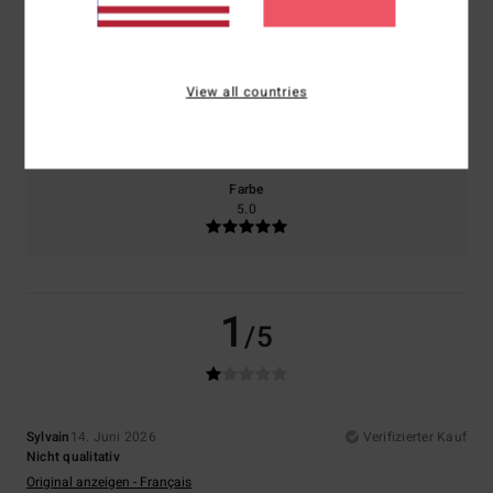
Komfort
Preis-Leistungs-Verhältnis
2.0
1.0
View all countries
Größe
Material
2.0
Zu klein
Zu groß
Farbe
5.0
1
/5
Sylvain
14. Juni 2026
Verifizierter Kauf
Nicht qualitativ
Original anzeigen - Français