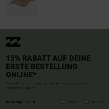
15% RABATT AUF DEINE
ERSTE BESTELLUNG
ONLINE*
Melde dich an, um immer die neuesten News und exklusive
Angebote zu erhalten.
Bevorzugte Styles
Herren
Damen