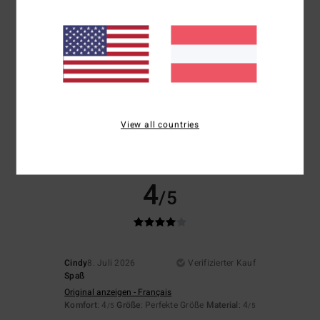
Größe
Material
4.5
Zu klein
Zu groß
Farbe
5.0
View all countries
4
/5
Cindy
8. Juli 2026
Verifizierter Kauf
Spaß
Original anzeigen - Français
Komfort
: 4
Größe
: Perfekte Größe
Material
: 4
/5
/5