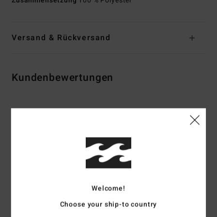
Zusammensetzung
100 % Polyester
Versand & Rückversand
Kundenbewertungen
Durchschnittliche Bewertung
4.5
/5
basierend auf
2 verifizierten Bewertungen
seit Juni 2026
50% unserer Kunden empfehlen dieses Produkt
Welcome!
Komfort
Preis-Leistungs-Verhältnis
Choose your ship-to country
4.5
5.0