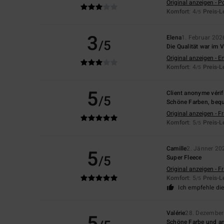
Original anzeigen - P
Komfort
: 4
Preis-L
/5
3
Elena
1. Februar 202
/5
Die Qualität war im 
Original anzeigen - E
Komfort
: 4
Preis-L
/5
5
Client anonyme vérif
/5
Schöne Farben, beq
Original anzeigen - F
Komfort
: 5
Preis-L
/5
Camille
2. Jänner 20
5
/5
Super Fleece
Original anzeigen - F
Komfort
: 5
Preis-L
/5
Ich empfehle di
Valérie
28. Dezember
5
Schöne Farbe und a