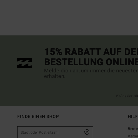
15% RABATT AUF DE
BESTELLUNG ONLIN
Melde dich an, um immer die neueste
erhalten.
(*) Angebot gü
FINDE EINEN SHOP
HIL
Beste
Vers