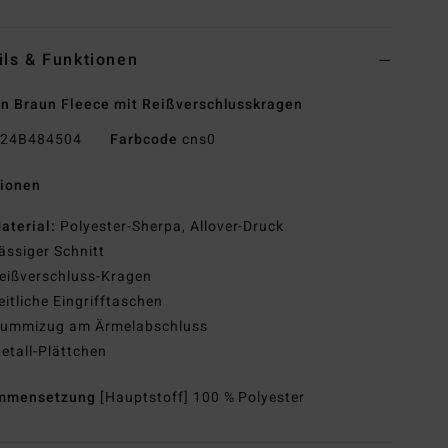
ils & Funktionen
n Braun Fleece mit Reißverschlusskragen
24B484504
Farbcode
cns0
tionen
aterial:
Polyester-Sherpa, Allover-Druck
ässiger Schnitt
eißverschluss-Kragen
eitliche Eingrifftaschen
ummizug am Ärmelabschluss
etall-Plättchen
mmensetzung
[Hauptstoff] 100 % Polyester