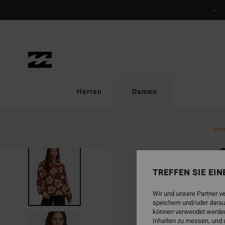
Direkt
zur
Produktinformation
springen
Herren
Damen
Bra
TREFFEN SIE EI
Wir und unsere Partner v
speichern und/oder darau
können verwendet werden,
Inhalten zu messen, und 