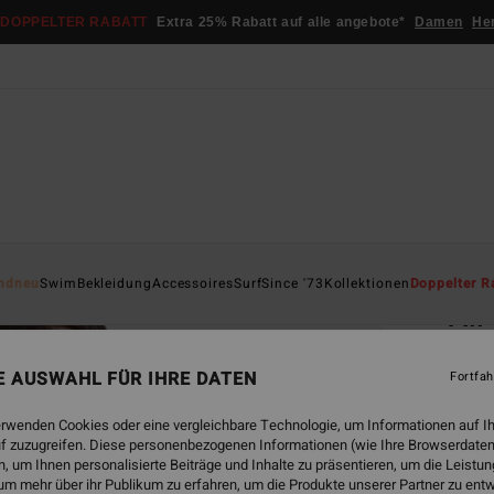
DOPPELTER RABATT
Extra 25% Rabatt auf alle angebote*
Damen
He
Startsei
ndneu
Swim
Bekleidung
Accessoires
Surf
Since '73
Kollektionen
Doppelter R
All
Fraue
NE AUSWAHL FÜR IHRE DATEN
Fortfah
4.1
€ 65,
erwenden Cookies oder eine vergleichbare Technologie, um Informationen auf I
€ 2
f zuzugreifen. Diese personenbezogenen Informationen (wie Ihre Browserdaten
 um Ihnen personalisierte Beiträge und Inhalte zu präsentieren, um die Leist
SALE
um mehr über ihr Publikum zu erfahren, um die Produkte unserer Partner zu ent