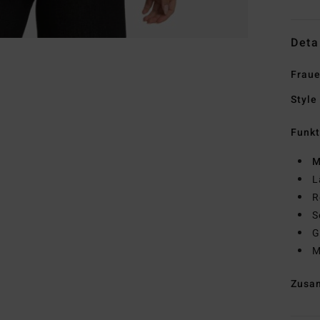
Deta
Fraue
Style
Funk
M
L
R
S
G
M
Zusa