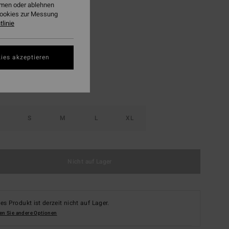
ehmen oder ablehnen
LTER RABATT EXTRA 25%
Cookies zur Messung
linie
Sedona
ies akzeptieren
S
M
L
XL
Nicht auf Lager
es Produkt ist derzeit nicht auf Lager.
en Sie andere Optionen