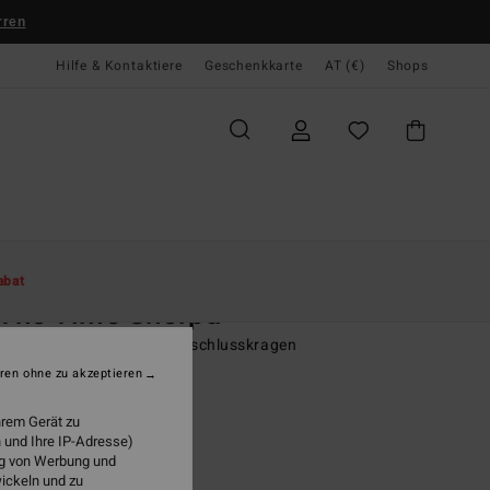
rren
Hilfe & Kontaktiere
Geschenkkarte
AT (€)
Shops
te
Damen
Bekleidung
Sweatshirts
abat
 The Time Sherpa
n Braun Fleece mit Reißverschlusskragen
ren ohne zu akzeptieren
(10 Bewertungen)
95
63%
hrem Gerät zu
4,73
 und Ihre IP-Adresse)
ung von Werbung und
wickeln und zu