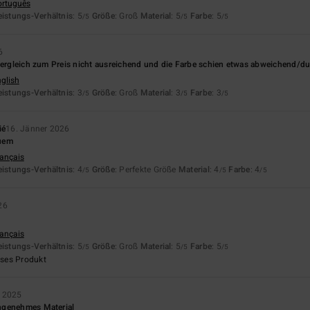
ortuguês
eistungs-Verhältnis
: 5
Größe
: Groß
Material
: 5
Farbe
: 5
/5
/5
/5
6
Vergleich zum Preis nicht ausreichend und die Farbe schien etwas abweichend/du
nglish
eistungs-Verhältnis
: 3
Größe
: Groß
Material
: 3
Farbe
: 3
/5
/5
/5
ié
16. Jänner 2026
uem
rançais
eistungs-Verhältnis
: 4
Größe
: Perfekte Größe
Material
: 4
Farbe
: 4
/5
/5
/5
26
rançais
eistungs-Verhältnis
: 5
Größe
: Groß
Material
: 5
Farbe
: 5
/5
/5
/5
eses Produkt
 2025
ngenehmes Material