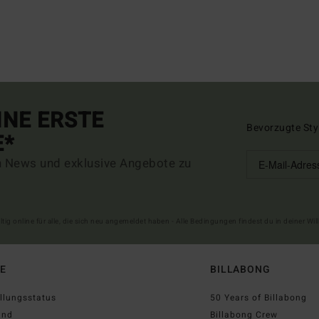
INE ERSTE
Bevorzugte Sty
E*
n News und exklusive Angebote zu
ltig online für alle, die sich neu angemeldet haben - Alle Bedingungen findest du in deiner W
FE
BILLABONG
llungsstatus
50 Years of Billabong
and
Billabong Crew