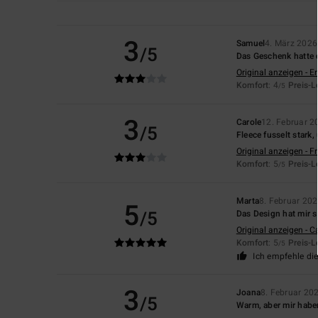
3
Samuel
4. März 2026
/5
Das Geschenk hatte d
Original anzeigen - E
Komfort
: 4
Preis-L
/5
3
Carole
12. Februar 2
/5
Fleece fusselt stark
Original anzeigen - F
Komfort
: 5
Preis-L
/5
Marta
8. Februar 20
5
/5
Das Design hat mir s
Original anzeigen - C
Komfort
: 5
Preis-L
/5
Ich empfehle di
3
Joana
8. Februar 20
/5
Warm, aber mir habe