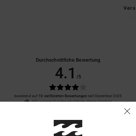
Vers
Durchschnittliche Bewertung
4.1
/5
basierend auf
10 verifizierten Bewertungen
seit Dezember 2025
40% unserer Kunden empfehlen dieses Produkt
is-Leistungs-Verhältnis
Größe
Materi
4.1
4.0
Zu klein
Zu groß