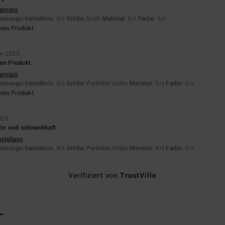
rançais
eistungs-Verhältnis
: 5
Größe
: Groß
Material
: 5
Farbe
: 5
/5
/5
/5
eses Produkt
er 2025
dem Produkt
rançais
eistungs-Verhältnis
: 5
Größe
: Perfekte Größe
Material
: 5
Farbe
: 5
/5
/5
/5
eses Produkt
025
chön und schmackhaft
astellano
eistungs-Verhältnis
: 4
Größe
: Perfekte Größe
Material
: 4
Farbe
: 5
/5
/5
/5
Verifiziert von
TrustVille
L