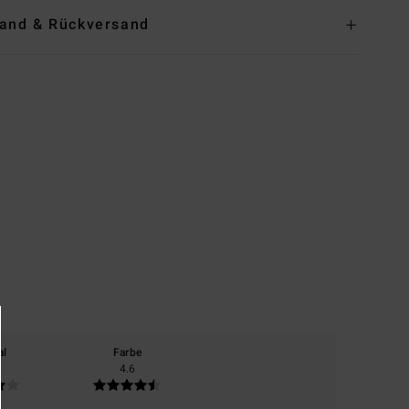
and & Rückversand
al
Farbe
4.6