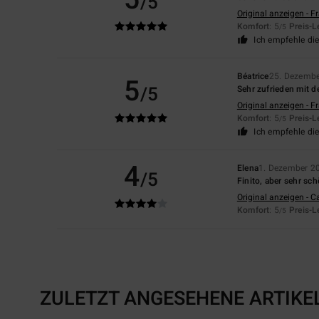
/5
Original anzeigen - F
Komfort
: 5
Preis-L
/5
Ich empfehle di
Béatrice
25. Dezemb
5
/5
Sehr zufrieden mit 
Original anzeigen - F
Komfort
: 5
Preis-L
/5
Ich empfehle di
4
Elena
1. Dezember 2
/5
Finito, aber sehr s
Original anzeigen - C
Komfort
: 5
Preis-L
/5
ZULETZT ANGESEHENE ARTIKE