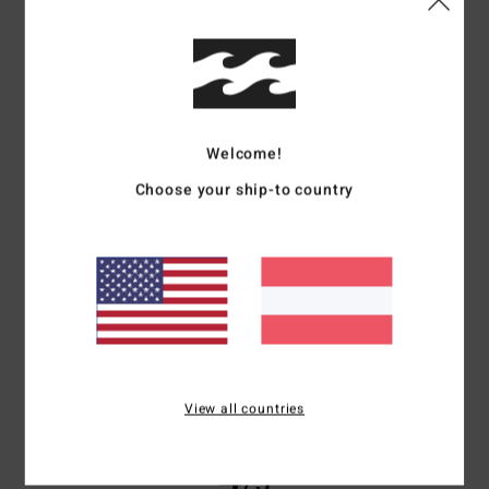
Zu klein
Zu groß
Farbe
4.7
Welcome!
5
Choose your ship-to country
/5
Client anonyme vérifié
14. März 2026
Verifizierter Kauf
Sehr angenehm zu tragen
Original anzeigen - Français
Komfort
: 5
Preis-Leistungs-Verhältnis
: 4
Größe
: Perfekte Größe
/5
/5
Material
: 5
Farbe
: 5
/5
/5
View all countries
Ich empfehle dieses Produkt
4
/5