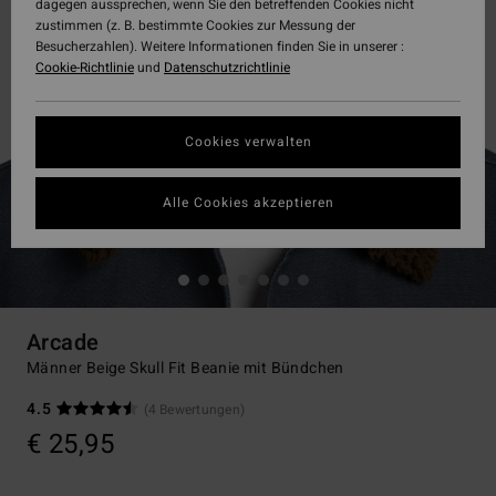
dagegen aussprechen, wenn Sie den betreffenden Cookies nicht
zustimmen (z. B. bestimmte Cookies zur Messung der
Besucherzahlen). Weitere Informationen finden Sie in unserer :
Cookie-Richtlinie
und
Datenschutzrichtlinie
Cookies verwalten
Alle Cookies akzeptieren
Arcade
Männer Beige Skull Fit Beanie mit Bündchen
4.5
(4 Bewertungen)
€ 25,95