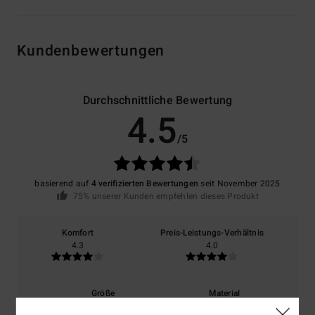
Kundenbewertungen
Durchschnittliche Bewertung
4.5
/5
basierend auf
4 verifizierten Bewertungen
seit November 2025
75% unserer Kunden empfehlen dieses Produkt
Komfort
Preis-Leistungs-Verhältnis
4.3
4.0
Größe
Material
4.8