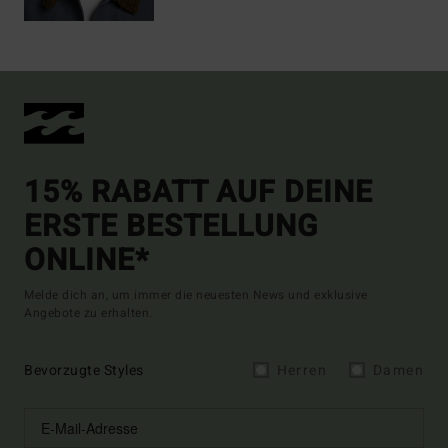
15% RABATT AUF DEINE
ERSTE BESTELLUNG
ONLINE*
Melde dich an, um immer die neuesten News und exklusive
Angebote zu erhalten.
Bevorzugte Styles
Herren
Damen