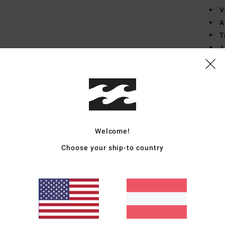
V
A
T
A
L
G
Zusa
recyc
Welcome!
Vers
Choose your ship-to country