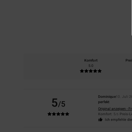
Komfort
Pre
5.0
Dominique
10. Juli 
5
/5
perfekt
Original anzeigen - F
Komfort
: 5
Preis-L
/5
Ich empfehle di