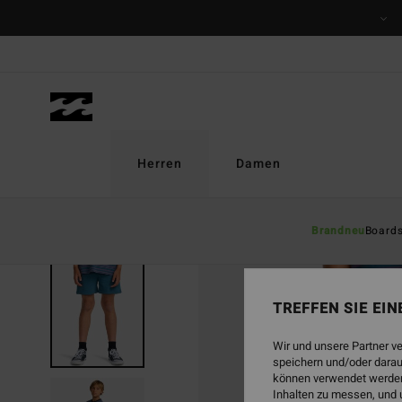
Direkt
zur
Produktinformation
springen
Herren
Damen
Brandneu
Board
TREFFEN SIE EI
Wir und unsere Partner v
speichern und/oder darau
können verwendet werden,
Inhalten zu messen, und 