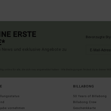
INE ERSTE
Bevorzugte Sty
E*
n News und exklusive Angebote zu
ltig online für alle, die sich neu angemeldet haben - Alle Bedingungen findest du in deiner W
FE
BILLABONG
llungsstatus
50 Years of Billabong
and
Billabong Crew
gabe vornehmen
Geschenkkarte