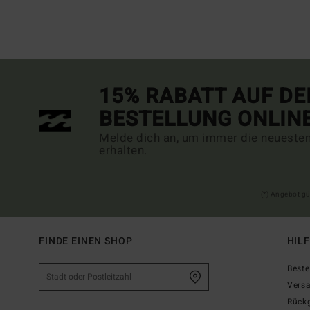
15% RABATT AUF DE
BESTELLUNG ONLIN
Melde dich an, um immer die neueste
erhalten.
(*) Angebot gü
FINDE EINEN SHOP
HIL
Beste
Vers
Rück