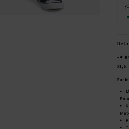
Deta
Jungs
Style
Funk
M
Baum
R
Mate
P
T