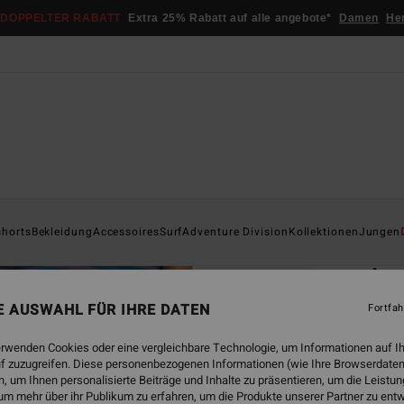
DOPPELTER RABATT
Extra 25% Rabatt auf alle angebote*
Damen
He
Startsei
shorts
Bekleidung
Accessoires
Surf
Adventure Division
Kollektionen
Jungen
ÖK
Arc
Jungs
NE AUSWAHL FÜR IHRE DATEN
Fortfah
4.5
erwenden Cookies oder eine vergleichbare Technologie, um Informationen auf I
ECO-B
f zuzugreifen. Diese personenbezogenen Informationen (wie Ihre Browserdaten
 um Ihnen personalisierte Beiträge und Inhalte zu präsentieren, um die Leist
€ 35,
um mehr über ihr Publikum zu erfahren, um die Produkte unserer Partner zu ent