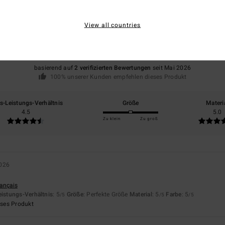
Durchschnittliche Bewertung
4.5
View all countries
/5
basierend auf
2 verifizierten Bewertungen
seit Mai 2026
100% unserer Kunden empfehlen dieses Produkt
is-Leistungs-Verhältnis
Größe
Materi
4.5
5.0
Zu klein
Zu groß
2026
rançais
eistungs-Verhältnis
: 5
Größe
: Perfekte Größe
Material
: 5
Farbe
: 5
/5
/5
/5
eses Produkt