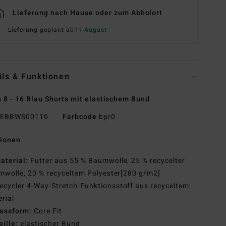
Lieferung nach Hause oder zum Abholort
Lieferung geplant ab
11 August
ils & Funktionen
 8 - 16 Blau Shorts mit elastischem Bund
EBBWS00110
Farbcode
bpr0
tionen
aterial:
Futter aus 55 % Baumwolle, 25 % recycelter
wolle, 20 % recyceltem Polyester[280 g/m2]
ecycler 4-Way-Stretch-Funktionsstoff aus recyceltem
rial
assform:
Core Fit
aille:
elastischer Bund