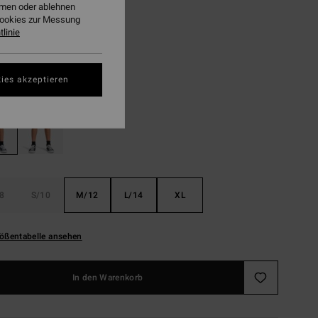
3,48
ehmen oder ablehnen
Cookies zur Messung
linie
LTER RABATT EXTRA 25%
Real Teal
ies akzeptieren
8
S/10
M/12
L/14
XL
ößentabelle ansehen
In den Warenkorb