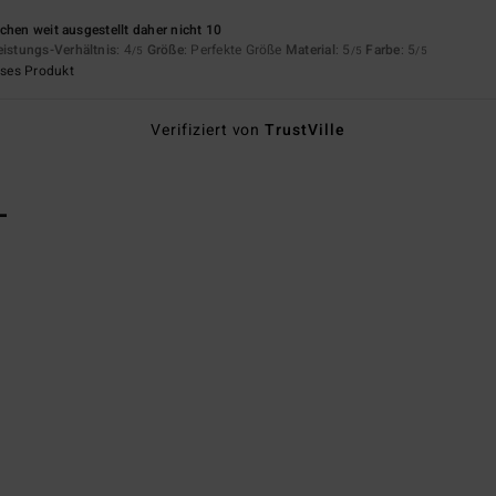
chen weit ausgestellt daher nicht 10
eistungs-Verhältnis
: 4
Größe
: Perfekte Größe
Material
: 5
Farbe
: 5
/5
/5
/5
eses Produkt
Verifiziert von
TrustVille
L