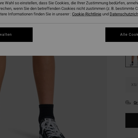
€ 1
hre Wahl so einstellen, dass Sie Cookies, die Ihrer Zustimmung bedürfen, ann
rechen, wenn Sie den betreffenden Cookies nicht zustimmen (z. B. bestimmte 
SALE
ere Informationen finden Sie in unserer :
Cookie-Richtlinie
und
Datenschutzricht
DOPPE
Farbe
walten
Alle Cook
XS/
Gr