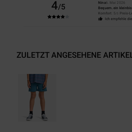
4
Nina
6. Mai 2026
/5
Bequem..ein kleinbis
Komfort
: 5
Preis-L
/5
Ich empfehle di
ZULETZT ANGESEHENE ARTIKE