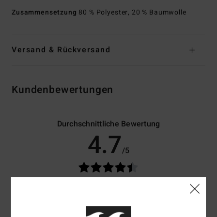
Zusammensetzung
80 % Polyester, 20 % Baumwolle
Versand & Rückversand
Kundenbewertungen
Durchschnittliche Bewertung
4.7
/5
basierend auf
3 verifizierten Bewertungen
seit Jänner 2026
33% unserer Kunden empfehlen dieses Produkt
Komfort
Preis-Leistungs-Verhältnis