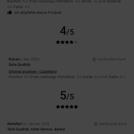
Komfort
: 5
Preis-Leistungs-Verhältnis
: 5
Größe
: Zu groß
Material
:
/5
/5
5
Farbe
: 5
/5
/5
Ich empfehle dieses Produkt
4
/5
Ruben
5. Mai 2026
Verifizierter Kauf
Gute Qualität
Original anzeigen - Castellano
Komfort
: 3
Preis-Leistungs-Verhältnis
: 2
Größe
: Zu klein
Farbe
: 5
/5
/5
/5
5
/5
Abdellah
14. Jänner 2026
Verifizierter Kauf
Tolle Qualität, toller Service, danke!