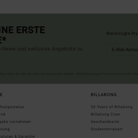
INE ERSTE
Bevorzugte Sty
E*
n News und exklusive Angebote zu
ltig online für alle, die sich neu angemeldet haben - Alle Bedingungen findest du in deiner W
FE
BILLABONG
llungsstatus
50 Years of Billabong
and
Billabong Crew
gabe vornehmen
Geschenkkarte
hlung
Studentenrabatt
aturen & Garantie