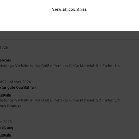
View all countries
is-Leistungs-Verhältnis
Größe
Materi
4.3
4.7
Zu klein
Zu groß
 2026
rançais
eistungs-Verhältnis
: 4
Größe
: Perfekte Größe
Material
: 5
Farbe
: 4
/5
/5
/5
ié
22. Jänner 2026
tur gute Qualität fair
rançais
eistungs-Verhältnis
: 4
Größe
: Perfekte Größe
Material
: 5
Farbe
: 5
/5
/5
/5
eses Produkt
r 2025
hreibung
rançais