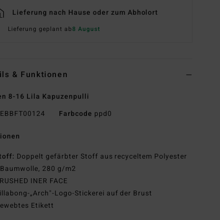
Lieferung nach Hause oder zum Abholort
Lieferung geplant ab
8 August
ils & Funktionen
n 8-16 Lila Kapuzenpulli
EBBFT00124
Farbcode
ppd0
tionen
toff:
Doppelt gefärbter Stoff aus recyceltem Polyester
 Baumwolle, 280 g/m2
RUSHED INER FACE
illabong-„Arch"-Logo-Stickerei auf der Brust
ewebtes Etikett