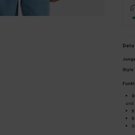
Deta
Junge
Style
Funk
S
und
B
B
G