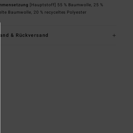
mmensetzung
[Hauptstoff] 55 % Baumwolle, 25 %
elte Baumwolle, 20 % recyceltes Polyester
and & Rückversand