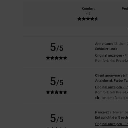
Komfort
Pre
4.7
5
Anne-Laure
13. Juni
/5
Schicker Look
Original anzeigen - F
Komfort
: 4
Preis-L
/5
Client anonyme vérif
5
/5
Anziehend. Farbe Tex
Original anzeigen - F
Komfort
: 5
Preis-L
/5
Ich empfehle di
Pascale
29. Novembe
5
/5
Entspricht der Besc
Original anzeigen - F