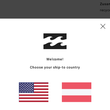
Zusa
recyc
Vers
Welcome!
Choose your ship-to country
Durchschnittliche Bewertung
5.0
/5
basierend auf
3 verifizierten Bewertungen
seit November 2025
67% unserer Kunden empfehlen dieses Produkt