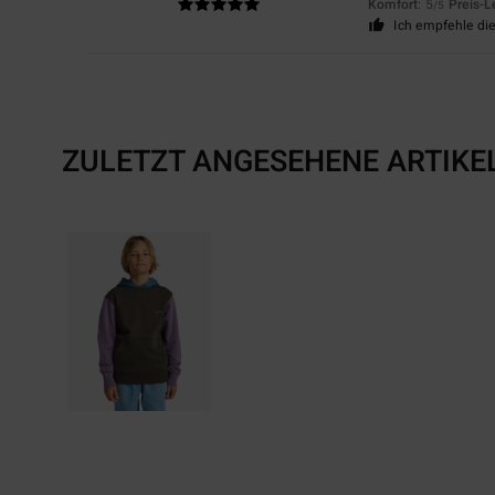
Komfort
: 5
Preis-L
/5
Ich empfehle di
ZULETZT ANGESEHENE ARTIKE