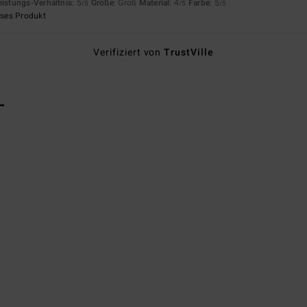
eistungs-Verhältnis
: 5
Größe
: Groß
Material
: 4
Farbe
: 5
/5
/5
/5
eses Produkt
Verifiziert von
TrustVille
L