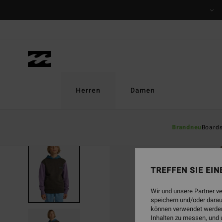
Direkt
zur
Produktinformation
springen
Herren
Damen
Brandneu
Board
TREFFEN SIE EI
Wir und unsere Partner v
speichern und/oder darau
können verwendet werden,
Inhalten zu messen, und 