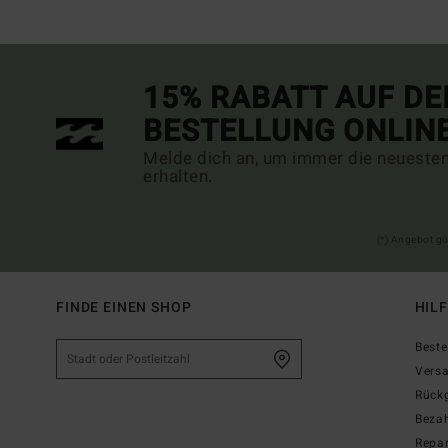
15% RABATT AUF DE
BESTELLUNG ONLIN
Melde dich an, um immer die neueste
erhalten.
(*) Angebot gü
FINDE EINEN SHOP
HIL
Beste
Vers
Rück
Beza
Repar