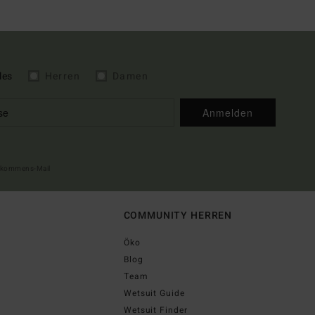
les
Herren
Damen
Anmelden
illkommens-Mail
COMMUNITY HERREN
Öko
Blog
Team
Wetsuit Guide
Wetsuit Finder