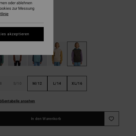
8,73
ehmen oder ablehnen
Cookies zur Messung
linie
LTER RABATT EXTRA 25%
Dusty Grape
ies akzeptieren
8
S/10
M/12
L/14
XL/16
ößentabelle ansehen
In den Warenkorb