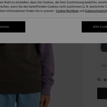
€ 1
hre Wahl so einstellen, dass Sie Cookies, die Ihrer Zustimmung bedürfen, ann
rechen, wenn Sie den betreffenden Cookies nicht zustimmen (z. B. bestimmte 
SALE
ere Informationen finden Sie in unserer :
Cookie-Richtlinie
und
Datenschutzricht
DOPPE
Farbe
walten
Alle Cook
XS/
Gr