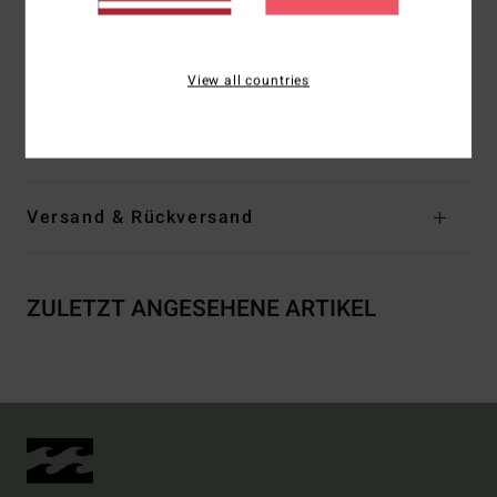
Logo:
Billabong-Bogenlogo-Stickerei auf Brust, gewebtes
Label
View all countries
Zusammensetzung
60 % recycelter Polyester, 40 %
Baumwolle
Versand & Rückversand
ZULETZT ANGESEHENE ARTIKEL