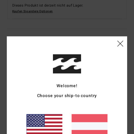
Dieses Produkt ist derzeit nicht auf Lager.
Kaufen Sie andere Optionen
Details & Funktionen
Männer Multi Kapuzenpulli
Style
EBYFT00126
Farbcode
rew
Funktionen
Welcome!
Material:
Mischgewebe aus recyceltem Polyester und
Choose your ship-to country
Baumwolle mit gebürsteter Innenseite [280 g/m2]
Färbung: Doppelte Färbung
Passform:
Core Fit
Kragen:
Kapuzenkragen
Ärmel:
Lange Ärmel
Taschen:
Kängurutaschen