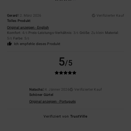
Gerard
12. März 2026
Verifizierter Kauf
Tolles Produkt
Original anzeigen - English
Komfort
: 4
Preis-Leistungs-Verhältnis
: 3
Größe
: Zu klein
Material
:
/5
/5
5
Farbe
: 5
/5
/5
Ich empfehle dieses Produkt
5
/5
Natacha
24. Jänner 2026
Verifizierter Kauf
Schöner Gürtel
Original anzeigen - Português
Verifiziert von
TrustVille