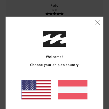
Farbe
5.0
5
/5
Welcome!
Miguel Ángel
3. Juli 2026
Verifizierter Kauf
Choose your ship-to country
Im Gegensatz zu dem anderen, den ich mir geholt habe, benimmt sich
dieser hier anständig
Original anzeigen - Castellano
Komfort
: 5
Preis-Leistungs-Verhältnis
: 5
Größe
: Zu groß
Material
:
/5
/5
5
Farbe
: 5
/5
/5
Ich empfehle dieses Produkt
5
/5