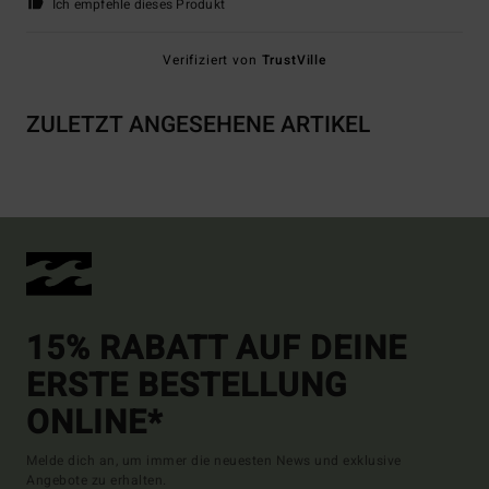
Ich empfehle dieses Produkt
Verifiziert von
TrustVille
ZULETZT ANGESEHENE ARTIKEL
15% RABATT AUF DEINE
ERSTE BESTELLUNG
ONLINE*
Melde dich an, um immer die neuesten News und exklusive
Angebote zu erhalten.