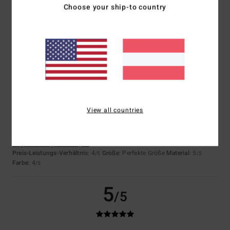
Choose your ship-to country
MANUEL
4. Juni 2026
Verifizierter Kauf
Das erhaltene Blau ist dunkler als das auf der Website
Original anzeigen - Français
Komfort
: 5
Preis-Leistungs-Verhältnis
: 4
Material
: 5
Farbe
: 2
/5
/5
/5
/5
5
/5
View all countries
Julien
5. April 2026
Verifizierter Kauf
Das hat meinem Sohn gefallen
Original anzeigen - Français
Preis-Leistungs-Verhältnis
: 4
Größe
: Perfekte Größe
Material
: 5
/5
/5
Farbe
: 4
/5
5
/5