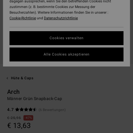
dagegen aussprechen, wenn Sie den betreffenden Cookies nicht
zustimmen (z. B. bestimmte Cookies zur Messung der
Besucherzahlen). Weitere Informationen finden Sie in unserer :
Cookie-Richtlinie
und
Datenschutzrichtlinie
Cookies verwalten
Alle Cookies akzeptieren
Hüte & Caps
Arch
Männer Grün Snapback-Cap
4.7
(6 Bewertungen)
€ 25,95
47%
€ 13,63