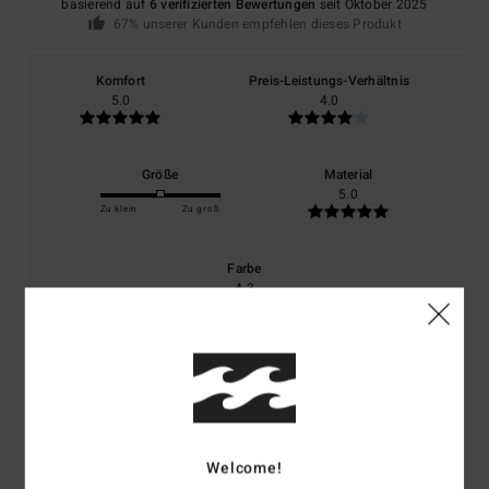
basierend auf
6 verifizierten Bewertungen
seit Oktober 2025
67% unserer Kunden empfehlen dieses Produkt
Komfort
Preis-Leistungs-Verhältnis
5.0
4.0
Größe
Material
5.0
Zu klein
Zu groß
Farbe
4.3
4
/5
Welcome!