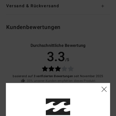
Versand & Rückversand
Kundenbewertungen
Durchschnittliche Bewertung
3.3
/5
basierend auf
3 verifizierten Bewertungen
seit November 2025
33% unserer Kunden empfehlen dieses Produkt
Komfort
Preis-Leistungs-Verhältnis
4.0
3.3