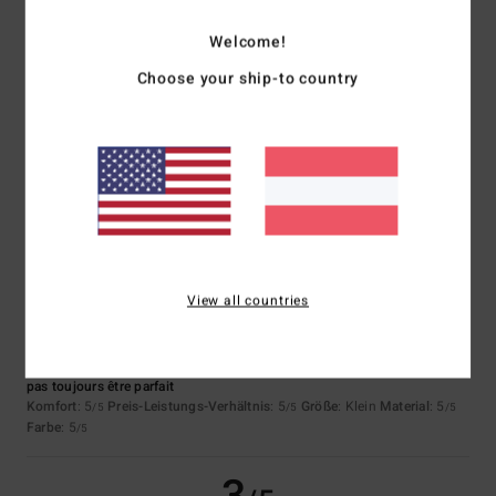
Größe
Material
4.7
Welcome!
Zu klein
Zu groß
Choose your ship-to country
Farbe
4.7
4
/5
View all countries
Sébastien
28. Jänner 2026
Verifizierter Kauf
J'ai toujours aimé billabong et je suis client de longue date. Ça ne peut
pas toujours être parfait
Komfort
: 5
Preis-Leistungs-Verhältnis
: 5
Größe
: Klein
Material
: 5
/5
/5
/5
Farbe
: 5
/5