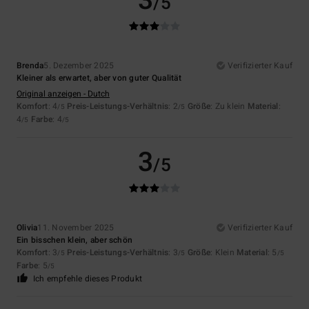
3
/5
Brenda
5. Dezember 2025
Verifizierter Kauf
Kleiner als erwartet, aber von guter Qualität
Original anzeigen - Dutch
Komfort
: 4
Preis-Leistungs-Verhältnis
: 2
Größe
: Zu klein
Material
:
/5
/5
4
Farbe
: 4
/5
/5
3
/5
Olivia
11. November 2025
Verifizierter Kauf
Ein bisschen klein, aber schön
Komfort
: 3
Preis-Leistungs-Verhältnis
: 3
Größe
: Klein
Material
: 5
/5
/5
/5
Farbe
: 5
/5
Ich empfehle dieses Produkt