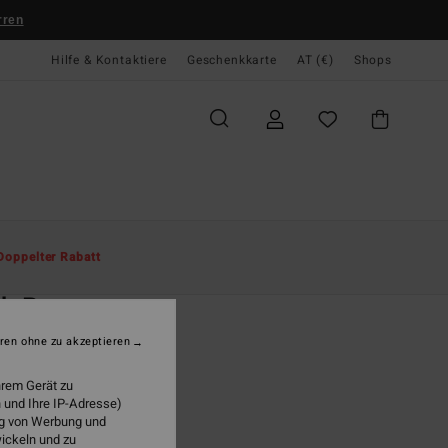
rren
Hilfe & Kontaktiere
Geschenkkarte
AT (€)
Shops
te
Herren
Kollektionen
Essentials
Doppelter Rabatt
O
ch Po
n 8-16 Rot Sweatshirt
ren ohne zu akzeptieren
(3 Bewertungen)
hrem Gerät zu
ONUS
 und Ihre IP-Adresse)
ung von Werbung und
95
63%
wickeln und zu