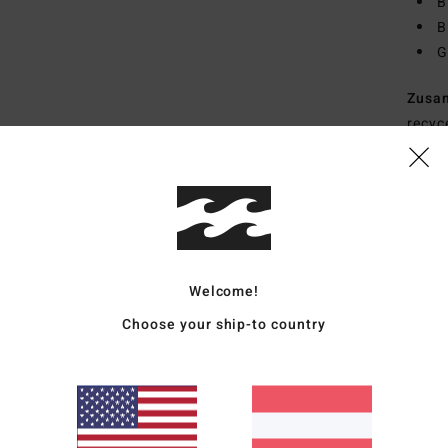
B
B
G
Zusa
recyc
Vers
Welcome!
Choose your ship-to country
Durchschnittliche Bewertung
4.7
/5