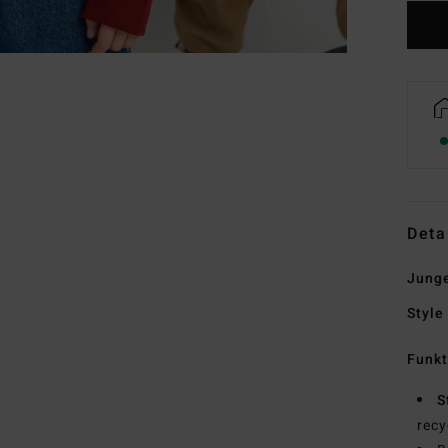
Deta
Junge
Style
Funk
S
recy