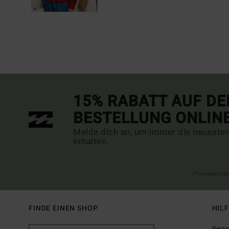
15% RABATT AUF DE
BESTELLUNG ONLIN
Melde dich an, um immer die neueste
erhalten.
(*) Angebot gü
FINDE EINEN SHOP
HIL
Beste