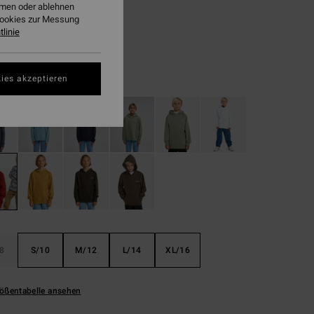
8,73
ehmen oder ablehnen
Cookies zur Messung
linie
LTER RABATT EXTRA 25%
Brick
ies akzeptieren
8
S/10
M/12
L/14
XL/16
ößentabelle ansehen