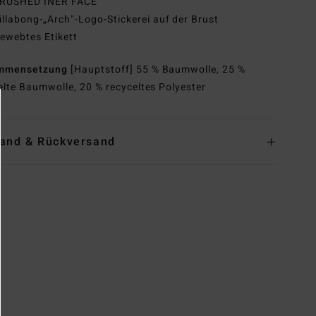
RUSHED INER FACE
illabong-„Arch"-Logo-Stickerei auf der Brust
ewebtes Etikett
mmensetzung
[Hauptstoff] 55 % Baumwolle, 25 %
elte Baumwolle, 20 % recyceltes Polyester
and & Rückversand