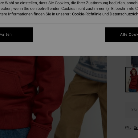
€ 1
hre Wahl so einstellen, dass Sie Cookies, die Ihrer Zustimmung bedürfen, ann
rechen, wenn Sie den betreffenden Cookies nicht zustimmen (z. B. bestimmte 
SALE
ere Informationen finden Sie in unserer :
Cookie-Richtlinie
und
Datenschutzricht
DOPPE
Farbe
walten
Alle Cook
XS/
Gr