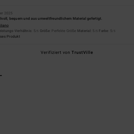
er 2025
tilvoll, bequem und aus umweltfreundlichem Material gefertigt.
aliano
eistungs-Verhältnis
: 5
Größe
: Perfekte Größe
Material
: 5
Farbe
: 5
/5
/5
/5
eses Produkt
Verifiziert von
TrustVille
L