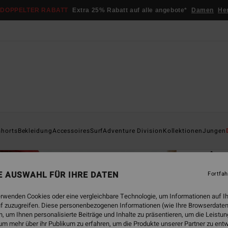
DOPPELTER RABATT
Extra 25% Rabatt auf alle angebote*
Damen
He
Startsei
shorts
Bekleidung
Accessoires
Surf
Adventure Division
Kollektionen
Jungen
ÖK
Ar
Junge
NE AUSWAHL FÜR IHRE DATEN
Fortfah
4.7
erwenden Cookies oder eine vergleichbare Technologie, um Informationen auf I
ECO-B
f zuzugreifen. Diese personenbezogenen Informationen (wie Ihre Browserdaten
 um Ihnen personalisierte Beiträge und Inhalte zu präsentieren, um die Leist
€ 49,
um mehr über ihr Publikum zu erfahren, um die Produkte unserer Partner zu ent