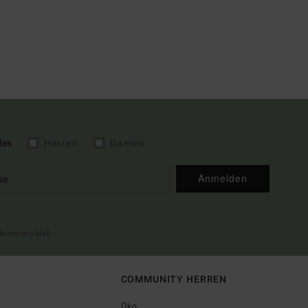
les
Herren
Damen
Anmelden
illkommens-Mail
COMMUNITY HERREN
Öko