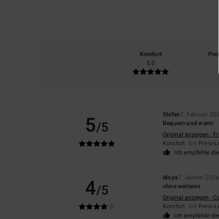
Komfort
Pre
5.0
Stefan
7. Februar 20
5
/5
Bequem und warm
Original anzeigen - F
Komfort
: 5
Preis-L
/5
Ich empfehle di
Idoya
7. Jänner 202
4
/5
ohne weiteres
Original anzeigen - C
Komfort
: 5
Preis-L
/5
Ich empfehle di