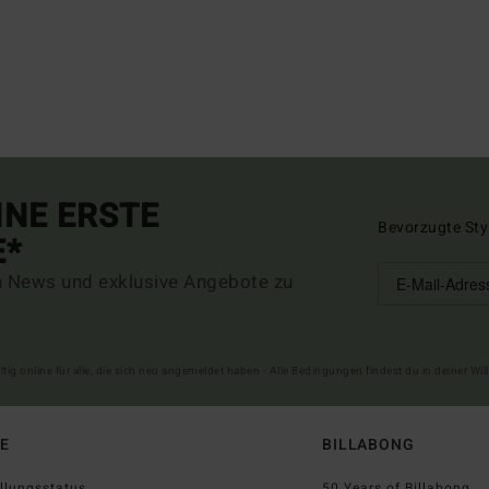
INE ERSTE
Bevorzugte Sty
E*
n News und exklusive Angebote zu
ltig online für alle, die sich neu angemeldet haben - Alle Bedingungen findest du in deiner W
FE
BILLABONG
llungsstatus
50 Years of Billabong