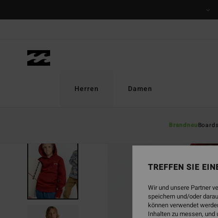
Direkt
zur
Produktinformation
springen
Herren
Damen
Brandneu
Board
TREFFEN SIE EI
Wir und unsere Partner v
speichern und/oder darau
können verwendet werden,
Inhalten zu messen, und 