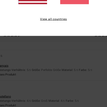
basierend auf
3 verifizierten Bewertungen
seit September 2025
100% unserer Kunden empfehlen dieses Produkt
View all countries
is-Leistungs-Verhältnis
Größe
Materi
4.7
4.7
Zu klein
Zu groß
26
rançais
eistungs-Verhältnis
: 5
Größe
: Perfekte Größe
Material
: 5
Farbe
: 5
/5
/5
/5
eses Produkt
6
astellano
eistungs-Verhältnis
: 4
Größe
: Groß
Material
: 4
Farbe
: 5
/5
/5
/5
eses Produkt