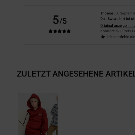
Thomas
30. Septemb
5
/5
Das Sweatshirt ist s
Original anzeigen - It
Komfort
: 5
Preis-L
/5
Ich empfehle di
ZULETZT ANGESEHENE ARTIKE