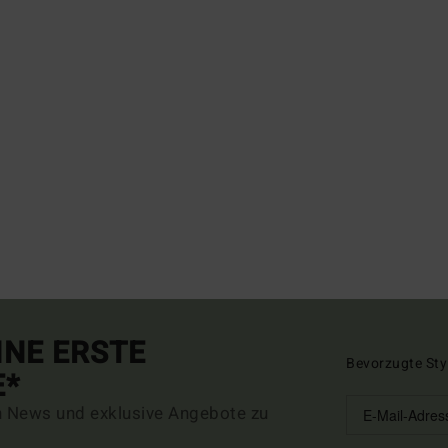
INE ERSTE
Bevorzugte Sty
E*
n News und exklusive Angebote zu