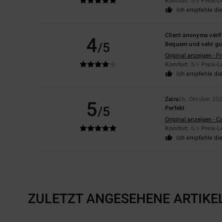
Komfort
: 5
Preis-L
/5
Ich empfehle di
Client anonyme vérif
4
/5
Bequem und sehr gu
Original anzeigen - F
Komfort
: 5
Preis-L
/5
Ich empfehle di
Zaira
26. Oktober 20
5
/5
Perfekt
Original anzeigen - C
Komfort
: 5
Preis-L
/5
Ich empfehle di
ZULETZT ANGESEHENE ARTIKE