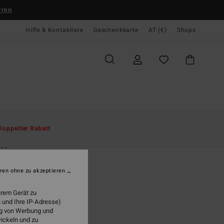
rren
Hilfe & Kontaktiere
Geschenkkarte
AT (€)
Shops
te
Herren
Accessoires
Hüte & Caps
Doppelter Rabatt
ch
r Schwarz Snapback-Cap
ren ohne zu akzeptieren
(6 Bewertungen)
5,95
hrem Gerät zu
 und Ihre IP-Adresse)
ung von Werbung und
wickeln und zu
Black