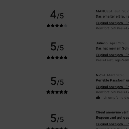
4
MANUEL
4. Juni 20
/5
Das erhaltene Blau i
Original anzeigen - F
Komfort
: 5
Preis-L
/5
5
Julien
5. April 2026
/5
Das hat meinem Sohn
Original anzeigen - F
Preis-Leistungs-Verh
Nic
24. März 2026
5
/5
Perfekte Passform u
Original anzeigen - E
Komfort
: 5
Preis-L
/5
Ich empfehle di
Client anonyme vérif
5
/5
Bequem und gut ges
Original anzeigen - F