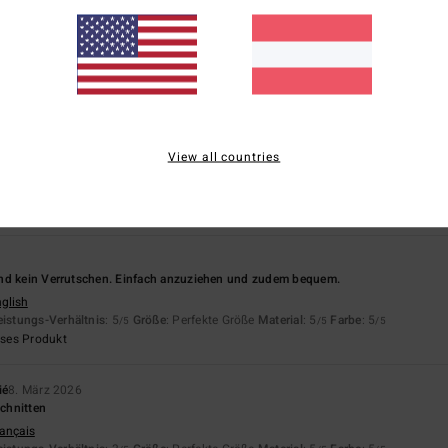
26
st dunkler als das auf der Website
rançais
eistungs-Verhältnis
: 4
Material
: 5
Farbe
: 2
/5
/5
/5
View all countries
 gefallen
rançais
ältnis
: 4
Größe
: Perfekte Größe
Material
: 5
Farbe
: 4
/5
/5
/5
nd kein Verrutschen. Einfach anzuziehen und zudem bequem.
nglish
eistungs-Verhältnis
: 5
Größe
: Perfekte Größe
Material
: 5
Farbe
: 5
/5
/5
/5
eses Produkt
ié
8. März 2026
chnitten
rançais