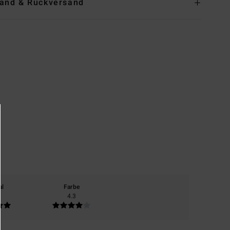
and & Rückversand
al
Farbe
4.3