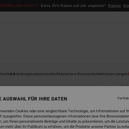
DOPPELTER RABATT
Extra 25% Rabatt auf alle angebote*
Damen
He
Startsei
shorts
Bekleidung
Accessoires
Surf
Adventure Division
Kollektionen
Jungen
Ar
Männe
NE AUSWAHL FÜR IHRE DATEN
Fortfah
4.7
€ 2
erwenden Cookies oder eine vergleichbare Technologie, um Informationen auf I
f zuzugreifen. Diese personenbezogenen Informationen (wie Ihre Browserdaten
 um Ihnen personalisierte Beiträge und Inhalte zu präsentieren, um die Leist
um mehr über ihr Publikum zu erfahren, um die Produkte unserer Partner zu ent
Farbe