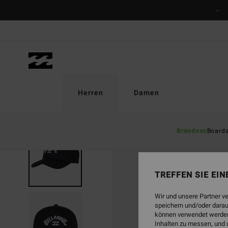
Direkt
zur
Produktinformation
springen
Herren
Damen
Brandneu
Board
TREFFEN SIE EI
Wir und unsere Partner v
speichern und/oder darau
können verwendet werden,
Inhalten zu messen, und 