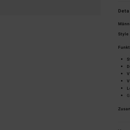
Deta
Männ
Style
Funk
S
D
V
V
L
G
Zusa