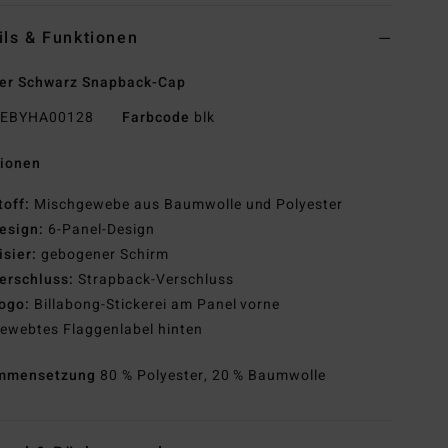
ils & Funktionen
er Schwarz Snapback-Cap
EBYHA00128
Farbcode
blk
tionen
toff:
Mischgewebe aus Baumwolle und Polyester
esign:
6-Panel-Design
isier:
gebogener Schirm
erschluss:
Strapback-Verschluss
ogo:
Billabong-Stickerei am Panel vorne
ewebtes Flaggenlabel hinten
mmensetzung
80 % Polyester, 20 % Baumwolle