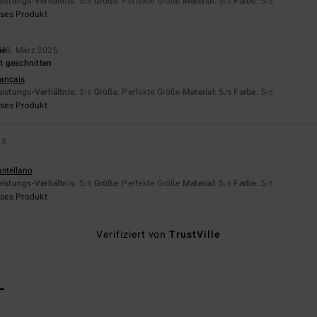
eistungs-Verhältnis
: 3
Größe
: Perfekte Größe
Material
: 5
Farbe
: 5
/5
/5
/5
eses Produkt
ié
8. März 2026
t geschnitten
rançais
eistungs-Verhältnis
: 3
Größe
: Perfekte Größe
Material
: 5
Farbe
: 5
/5
/5
/5
eses Produkt
25
astellano
eistungs-Verhältnis
: 5
Größe
: Perfekte Größe
Material
: 5
Farbe
: 5
/5
/5
/5
eses Produkt
Verifiziert von
TrustVille
L