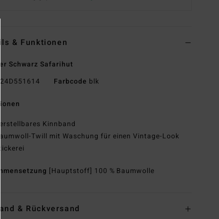
ils & Funktionen
r Schwarz Safarihut
24D551614
Farbcode
blk
tionen
erstellbares Kinnband
aumwoll-Twill mit Waschung für einen Vintage-Look
tickerei
mmensetzung
[Hauptstoff] 100 % Baumwolle
and & Rückversand