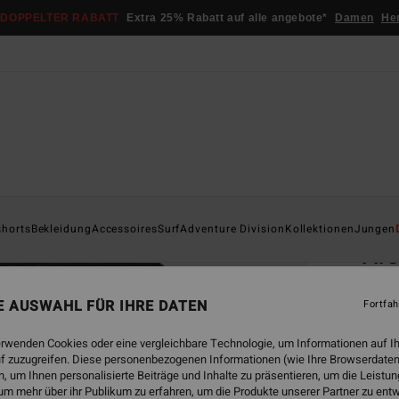
DOPPELTER RABATT
Extra 25% Rabatt auf alle angebote*
Damen
He
Startsei
shorts
Bekleidung
Accessoires
Surf
Adventure Division
Kollektionen
Jungen
Ar
Männe
NE AUSWAHL FÜR IHRE DATEN
Fortfah
€ 35,
€ 1
erwenden Cookies oder eine vergleichbare Technologie, um Informationen auf I
f zuzugreifen. Diese personenbezogenen Informationen (wie Ihre Browserdaten
SALE
 um Ihnen personalisierte Beiträge und Inhalte zu präsentieren, um die Leist
um mehr über ihr Publikum zu erfahren, um die Produkte unserer Partner zu ent
DOPPE