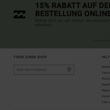
15% RABATT AUF DE
BESTELLUNG ONLIN
Melde dich an, um immer die neueste
erhalten.
(*) Angebot gü
FINDE EINEN SHOP
HIL
Beste
Vers
Rück
Beza
Repar
Date
FAQ 