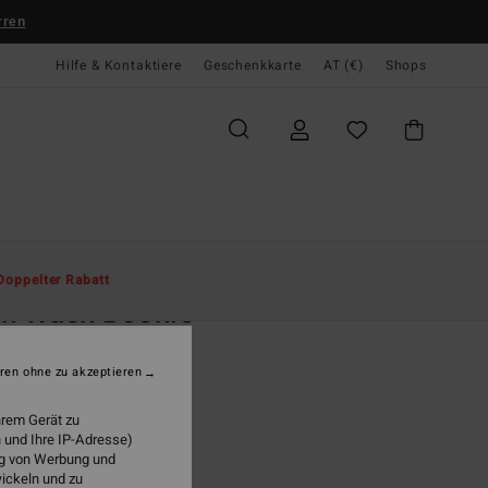
rren
Hilfe & Kontaktiere
Geschenkkarte
AT (€)
Shops
te
Herren
Accessoires
Hüte & Caps
Doppelter Rabatt
ch Wash Boonie
r Schwarz Safarihut
ren ohne zu akzeptieren
95
47%
8,88
hrem Gerät zu
 und Ihre IP-Adresse)
ung von Werbung und
wickeln und zu
LTER RABATT EXTRA 25%