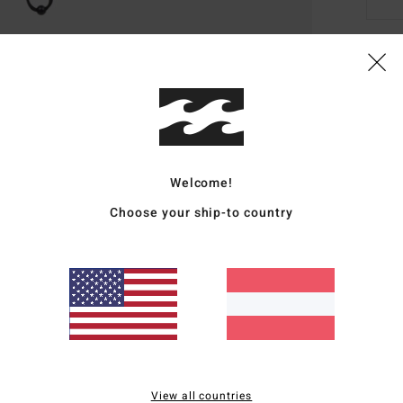
Deta
Männe
Style
Welcome!
Funk
Choose your ship-to country
V
B
S
Zusa
Vers
View all countries