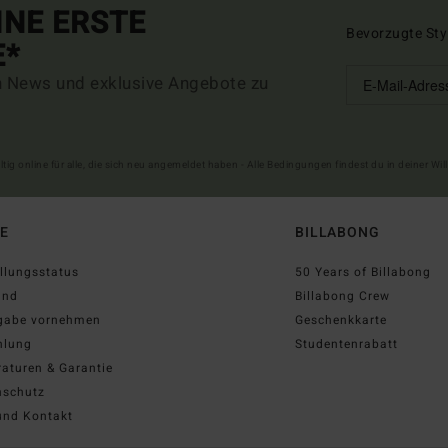
INE ERSTE
Bevorzugte Sty
E*
n News und exklusive Angebote zu
ltig online für alle, die sich neu angemeldet haben - Alle Bedingungen findest du in deiner W
FE
BILLABONG
llungsstatus
50 Years of Billabong
and
Billabong Crew
gabe vornehmen
Geschenkkarte
hlung
Studentenrabatt
aturen & Garantie
nschutz
und Kontakt