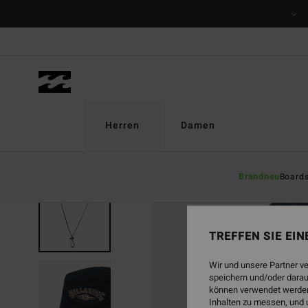
Direkt
zur
Produktinformation
springen
Herren
Damen
Brandneu
Board
TREFFEN SIE EI
Wir und unsere Partner v
speichern und/oder darau
können verwendet werden,
Inhalten zu messen, und 