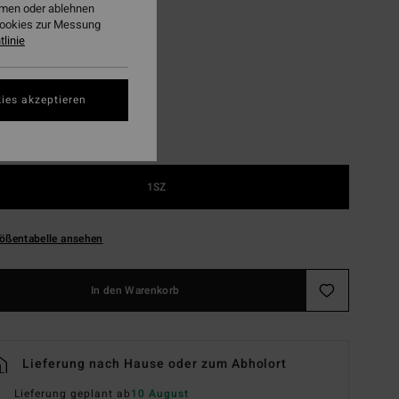
ehmen oder ablehnen
Cookies zur Messung
Black
linie
ies akzeptieren
1SZ
ößentabelle ansehen
In den Warenkorb
Lieferung nach Hause oder zum Abholort
Lieferung geplant ab
10 August