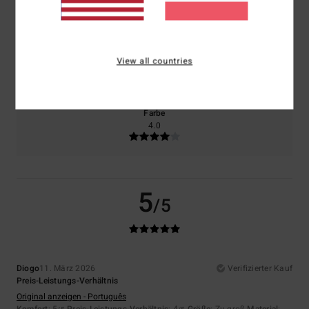
5.0
4.0
Größe
Material
View all countries
4.0
Zu klein
Zu groß
Farbe
4.0
5
/5
Diogo
11. März 2026
Verifizierter Kauf
Preis-Leistungs-Verhältnis
Original anzeigen - Português
Komfort
: 5
Preis-Leistungs-Verhältnis
: 4
Größe
: Zu groß
Material
: