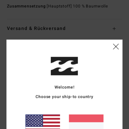
Zusammensetzung
[Hauptstoff] 100 % Baumwolle
Versand & Rückversand
Kundenbewertungen
Durchschnittliche Bewertung
5.0
Welcome!
/5
Choose your ship-to country
basierend auf
1 verifizierten Bewertungen
seit März 2026
100% unserer Kunden empfehlen dieses Produkt
Komfort
Preis-Leistungs-Verhältnis