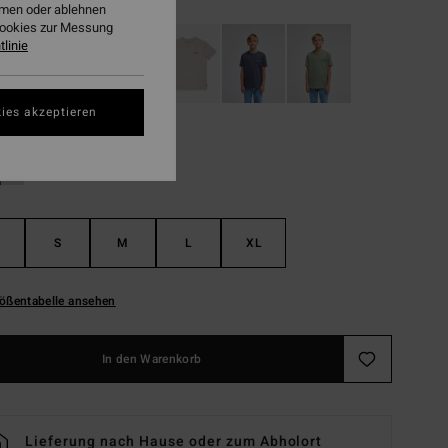
ehmen oder ablehnen
Cookies zur Messung
linie
ies akzeptieren
S
M
L
XL
ößentabelle ansehen
In den Warenkorb
Lieferung nach Hause oder zum Abholort