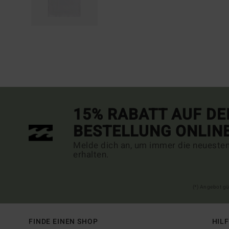
15% RABATT AUF DE
BESTELLUNG ONLIN
Melde dich an, um immer die neueste
erhalten.
(*) Angebot gü
FINDE EINEN SHOP
HIL