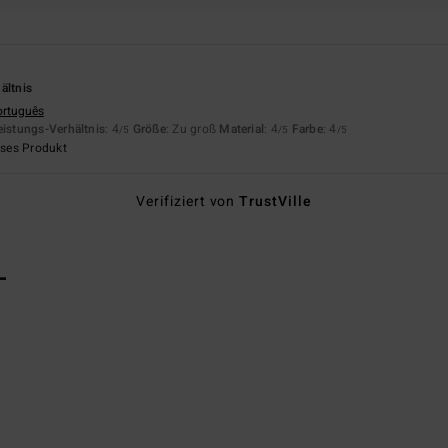
ältnis
ortuguês
eistungs-Verhältnis
: 4
Größe
: Zu groß
Material
: 4
Farbe
: 4
/5
/5
/5
eses Produkt
Verifiziert von
TrustVille
L