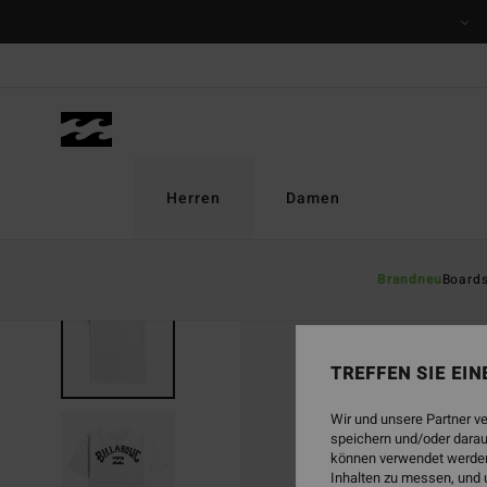
Direkt
zur
Produktinformation
springen
Herren
Damen
Brandneu
Board
TREFFEN SIE EI
Wir und unsere Partner v
speichern und/oder darau
können verwendet werden,
Inhalten zu messen, und 