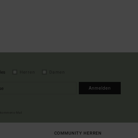
les
Herren
Damen
Anmelden
illkommens-Mail
COMMUNITY HERREN