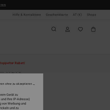
rren
Hilfe & Kontaktiere
Geschenkkarte
AT (€)
Shops
te
Herren
Jungen
T-Shirts
Doppelter Rabatt
ch Wave
n 8-16 Weiss T-Shirt
ren ohne zu akzeptieren
(1 Bewertungen)
7,95
hrem Gerät zu
 und Ihre IP-Adresse)
ung von Werbung und
wickeln und zu
White