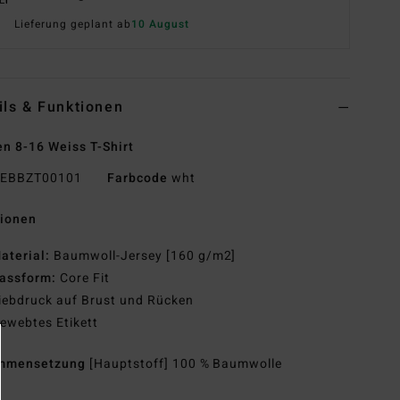
Lieferung geplant ab
10 August
ils & Funktionen
n 8-16 Weiss T-Shirt
EBBZT00101
Farbcode
wht
tionen
aterial:
Baumwoll-Jersey [160 g/m2]
assform:
Core Fit
iebdruck auf Brust und Rücken
ewebtes Etikett
mmensetzung
[Hauptstoff] 100 % Baumwolle