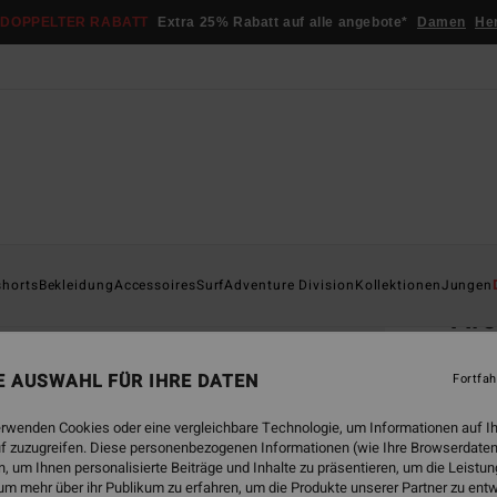
DOPPELTER RABATT
Extra 25% Rabatt auf alle angebote*
Damen
He
Startsei
shorts
Bekleidung
Accessoires
Surf
Adventure Division
Kollektionen
Jungen
Ar
Junge
NE AUSWAHL FÜR IHRE DATEN
Fortfah
5.0
€ 1
erwenden Cookies oder eine vergleichbare Technologie, um Informationen auf I
f zuzugreifen. Diese personenbezogenen Informationen (wie Ihre Browserdaten
 um Ihnen personalisierte Beiträge und Inhalte zu präsentieren, um die Leist
um mehr über ihr Publikum zu erfahren, um die Produkte unserer Partner zu ent
Farbe