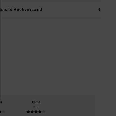
and & Rückversand
al
Farbe
4.0