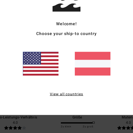
Vers
Welcome!
Choose your ship-to country
Durchschnittliche Bewertung
5.0
/5
View all countries
basierend auf
1 verifizierten Bewertungen
seit März 2026
100% unserer Kunden empfehlen dieses Produkt
is-Leistungs-Verhältnis
Größe
Materi
4.0
4.0
Zu klein
Zu groß