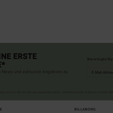
INE ERSTE
Bevorzugte Sty
E*
n News und exklusive Angebote zu
ltig online für alle, die sich neu angemeldet haben - Alle Bedingungen findest du in deiner W
FE
BILLABONG