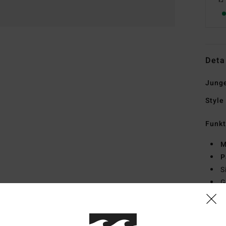
Deta
Junge
Style
Funk
M
P
S
G
Zusa