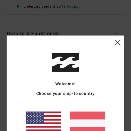
Lieferung geplant ab
12 August
Details & Funktionen
Männer Beige Anglerhut
Style
EBYHA00161
Farbcode
kha
Funktionen
Material:
Baumwoll-Twill beidseitig [235 g]
Welcome!
Billabong Logo Webetikett beidseitig
Choose your ship-to country
Innenseite bedruckt
Teil der Bad Dog Kollektion
Zusammensetzung
[Hauptstoff] 100 % Baumwolle