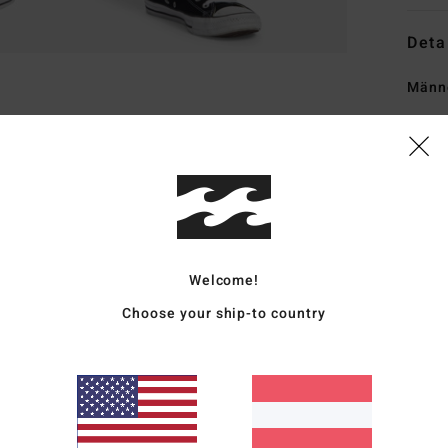
Deta
Männ
Style
Funk
K
M
Bau
Welcome!
P
T
Choose your ship-to country
E
W
Z
D
T