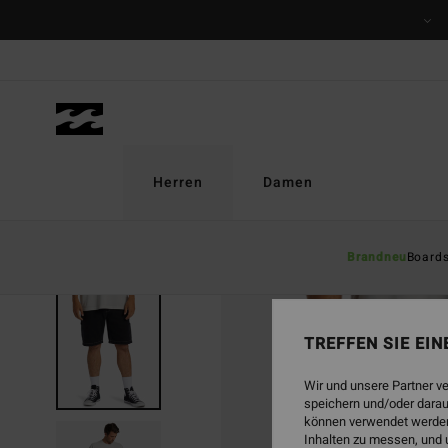
Direkt
zur
Produktinformation
springen
Herren
Damen
Brandneu
Board
AUSVERKAUFT
TREFFEN SIE EI
Wir und unsere Partner v
speichern und/oder darau
können verwendet werden,
Inhalten zu messen, und 