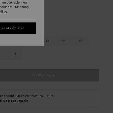
ehmen oder ablehnen
Cookies zur Messung
linie
ies akzeptieren
30
31
32
33
34
38
Nicht auf Lager
es Produkt ist derzeit nicht auf Lager.
en Sie andere Optionen