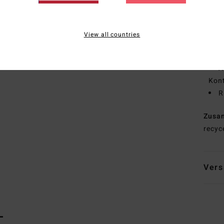
V
H
A
View all countries
L
B
A
Kon
R
Zusa
recyc
Vers
L