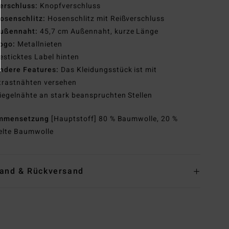
erschluss:
Knopfverschluss
osenschlitz:
Hosenschlitz mit Reißverschluss
ußennaht:
45,7 cm Außennaht, kurze Länge
ogo:
Metallnieten
esticktes Label hinten
ndere Features:
Das Kleidungsstück ist mit
trastnähten versehen
iegelnähte an stark beanspruchten Stellen
mmensetzung
[Hauptstoff] 80 % Baumwolle, 20 %
elte Baumwolle
and & Rückversand