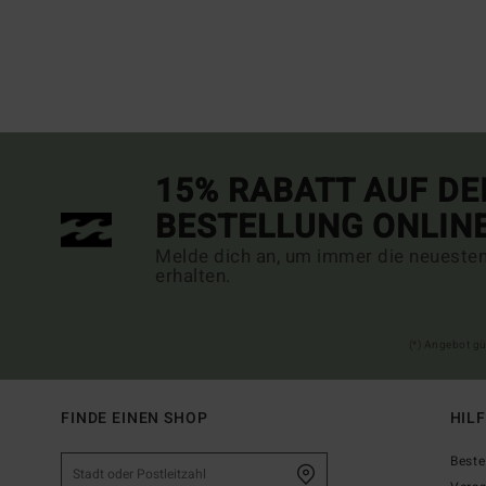
15% RABATT AUF DE
BESTELLUNG ONLIN
Melde dich an, um immer die neueste
erhalten.
(*) Angebot gü
FINDE EINEN SHOP
HIL
Beste