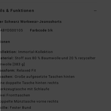
ils & Funktionen
er Schwarz Workwear-Jeansshorts
ABYDS00105
Farbcode
blk
tionen
ollektion:
Immortal-Kollektion
aterial:
Stoff aus 80 % Baumwolle und 20 % recycelter
mwolle [383 g]
assform:
Relaxed Fit
aschen:
Große aufgesetzte Taschen hinten
ine doppelte Tasche hinten rechts
erkzeugtasche mit Schlaufe
wei Fronttaschen
oppelte Münztasche vorne rechts
aille:
Fester Bund