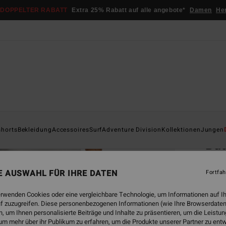
DOPPELTER RABATT
Extra 25% Rabatt auf alle angebote*
Damen
He
Startsei
shorts
Bekleidung
Accessoires
Surf
Adventure Division
Kollektionen
Jungen
Ba
Männe
NE AUSWAHL FÜR IHRE DATEN
Fortfah
€ 6
erwenden Cookies oder eine vergleichbare Technologie, um Informationen auf I
DOPPE
f zuzugreifen. Diese personenbezogenen Informationen (wie Ihre Browserdaten
 um Ihnen personalisierte Beiträge und Inhalte zu präsentieren, um die Leist
um mehr über ihr Publikum zu erfahren, um die Produkte unserer Partner zu ent
Farbe