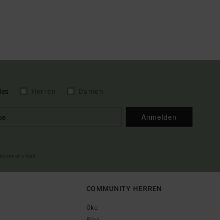
les
Herren
Damen
Anmelden
illkommens-Mail
COMMUNITY HERREN
Öko
Blog