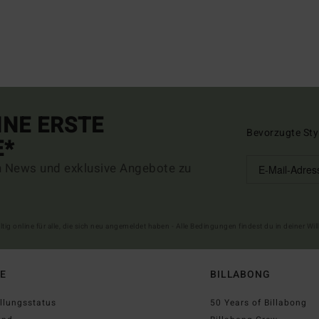
INE ERSTE
Bevorzugte Sty
E*
n News und exklusive Angebote zu
ltig online für alle, die sich neu angemeldet haben - Alle Bedingungen findest du in deiner W
FE
BILLABONG
llungsstatus
50 Years of Billabong