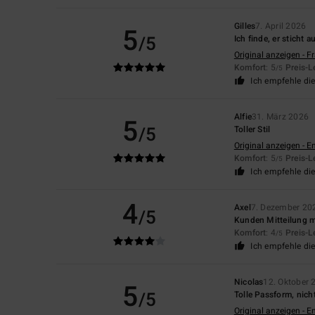
Gilles
7. April 2026
5
/5
Ich finde, er sticht 
Original anzeigen - F
Komfort
: 5
Preis-L
/5
Ich empfehle di
Alfie
31. März 2026
5
/5
Toller Stil
Original anzeigen - E
Komfort
: 5
Preis-L
/5
Ich empfehle di
4
Axel
7. Dezember 20
/5
Kunden Mitteilung m
Komfort
: 4
Preis-L
/5
Ich empfehle di
Nicolas
12. Oktober 
5
/5
Tolle Passform, nicht
Original anzeigen - E