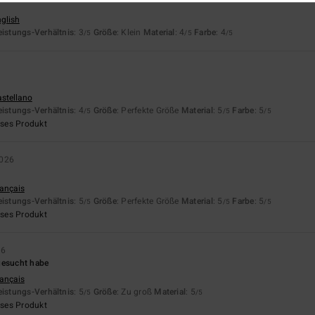
nglish
eistungs-Verhältnis
: 3
Größe
: Klein
Material
: 4
Farbe
: 4
/5
/5
/5
astellano
eistungs-Verhältnis
: 4
Größe
: Perfekte Größe
Material
: 5
Farbe
: 5
/5
/5
/5
eses Produkt
2026
rançais
eistungs-Verhältnis
: 5
Größe
: Perfekte Größe
Material
: 5
Farbe
: 5
/5
/5
/5
eses Produkt
26
gesucht habe
rançais
eistungs-Verhältnis
: 5
Größe
: Zu groß
Material
: 5
/5
/5
eses Produkt