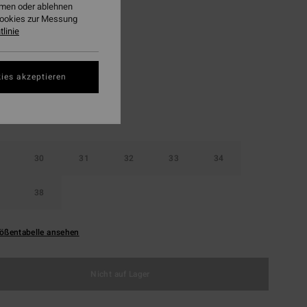
ehmen oder ablehnen
LTER RABATT EXTRA 25%
Cookies zur Messung
linie
Silver
ies akzeptieren
30
31
32
33
34
38
ößentabelle ansehen
Nicht auf Lager