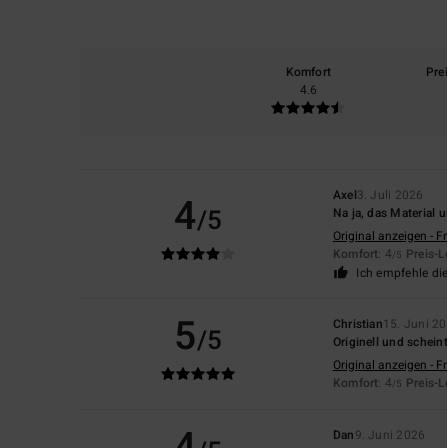
Komfort
Pre
4.6
Axel
3. Juli 2026
4
/5
Na ja, das Material 
Original anzeigen - F
Komfort
: 4
Preis-L
/5
Ich empfehle di
5
Christian
15. Juni 2
/5
Originell und schein
Original anzeigen - F
Komfort
: 4
Preis-L
/5
4
Dan
9. Juni 2026