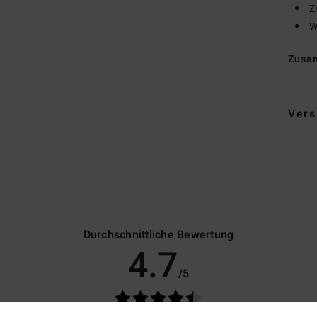
Z
W
Zusa
Vers
Durchschnittliche Bewertung
4.7
/5