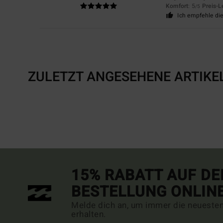
Komfort
: 5
Preis-L
/5
Ich empfehle di
ZULETZT ANGESEHENE ARTIKE
15% RABATT AUF DE
BESTELLUNG ONLIN
Melde dich an, um immer die neueste
erhalten.