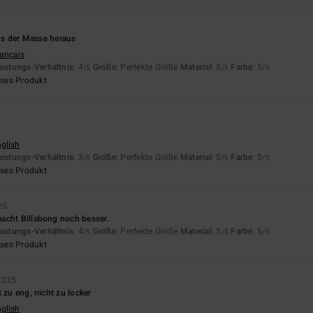
aus der Masse heraus
rançais
eistungs-Verhältnis
: 4
Größe
: Perfekte Größe
Material
: 5
Farbe
: 5
/5
/5
/5
eses Produkt
nglish
eistungs-Verhältnis
: 3
Größe
: Perfekte Größe
Material
: 5
Farbe
: 5
/5
/5
/5
eses Produkt
25
acht Billabong noch besser.
eistungs-Verhältnis
: 4
Größe
: Perfekte Größe
Material
: 5
Farbe
: 5
/5
/5
/5
eses Produkt
2025
 zu eng, nicht zu locker
nglish