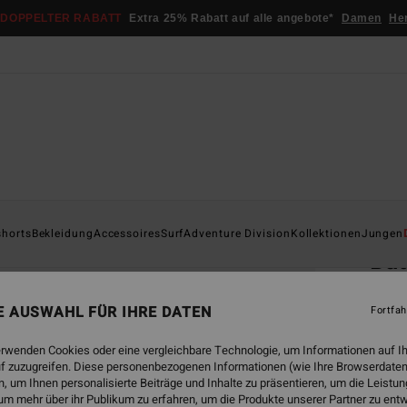
DOPPELTER RABATT
Extra 25% Rabatt auf alle angebote*
Damen
He
Startsei
shorts
Bekleidung
Accessoires
Surf
Adventure Division
Kollektionen
Jungen
Ba
Männe
NE AUSWAHL FÜR IHRE DATEN
Fortfah
4.7
€ 65,
erwenden Cookies oder eine vergleichbare Technologie, um Informationen auf I
€ 2
f zuzugreifen. Diese personenbezogenen Informationen (wie Ihre Browserdaten
 um Ihnen personalisierte Beiträge und Inhalte zu präsentieren, um die Leist
SALE
um mehr über ihr Publikum zu erfahren, um die Produkte unserer Partner zu ent