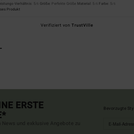
eistungs-Verhältnis
: 5
Größe
: Perfekte Größe
Material
: 5
Farbe
: 5
/5
/5
/5
eses Produkt
Verifiziert von
TrustVille
L
INE ERSTE
Bevorzugte Sty
E*
n News und exklusive Angebote zu