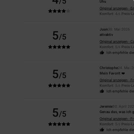
/5
Uhu
Original anzeigen - E
Komfort
: 4
Preis-L
/5
Juan
30. Mai 2026
5
/5
attraktiv
Original anzeigen - C
Komfort
: 5
Preis-L
/5
Ich empfehle di
Christophe
24. Mai 
5
/5
Mein Favorit ❤️
Original anzeigen - F
Komfort
: 5
Preis-L
/5
Ich empfehle di
Jeremie
30. April 20
5
/5
Genau das, was ich 
Original anzeigen - F
Komfort
: 5
Preis-L
/5
Ich empfehle di