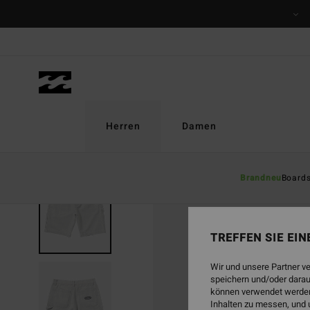
Direkt
zur
Produktinformation
springen
Herren
Damen
Brandneu
Board
TREFFEN SIE EI
Wir und unsere Partner v
speichern und/oder darau
können verwendet werden,
Inhalten zu messen, und 