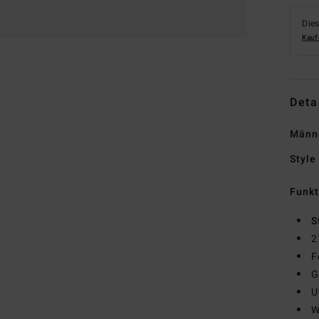
Dies
Kauf
Deta
Männ
Style
Funk
S
2
F
G
U
W