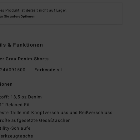
es Produkt ist derzeit nicht auf Lager.
en Sie andere Optionen
ils & Funktionen
er Grau Denim-Shorts
24A091500
Farbcode
sil
tionen
toff:
13,5 oz Denim
1" Relaxed Fit
este Taille mit Knopfverschluss und Reißverschluss
roße aufgesetzte Gesäßtaschen
tility-Schlaufe
erkzeugtasche