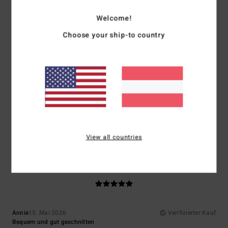
5
Welcome!
/5
Choose your ship-to country
Tracie
17. Mai 2026
Verifizierter Kauf
Tolle Qualität und ein super Preis-Leistungs-Verhältnis – die Passform
war ebenfalls fantastisch
Original anzeigen - English
Komfort
: 5
Preis-Leistungs-Verhältnis
: 5
Größe
: Perfekte Größe
/5
/5
Material
: 5
Farbe
: 5
/5
/5
Ich empfehle dieses Produkt
View all countries
5
/5
Annie
15. Mai 2026
Verifizierter Kauf
Bequem und gut geschnitten