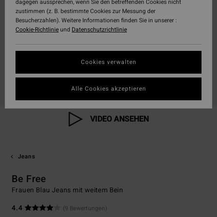
dagegen aussprechen, wenn Sie den betreffenden Cookies nicht
zustimmen (z. B. bestimmte Cookies zur Messung der
Besucherzahlen). Weitere Informationen finden Sie in unserer :
Cookie-Richtlinie
und
Datenschutzrichtlinie
Cookies verwalten
Alle Cookies akzeptieren
VIDEO ANSEHEN
Jeans
Be Free
Frauen Blau Jeans mit weitem Bein
4.4
(9 Bewertungen)