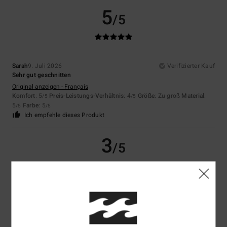
5
/5
Sarah
9. Juli 2026
Verifizierter Kauf
Sehr gut geschnitten
Original anzeigen - Français
Komfort
: 5
Preis-Leistungs-Verhältnis
: 4
Größe
: Zu groß
Material
:
/5
/5
5
Farbe
: 5
/5
/5
Ich empfehle dieses Produkt
3
/5
Gaby
29. Juni 2026
Verifizierter Kauf
Weil zu klein
Komfort
: 3
Preis-Leistungs-Verhältnis
: 5
Größe
: Zu klein
Material
:
/5
/5
5
Farbe
: 5
/5
/5