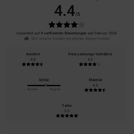
4.4
/5
basierend auf
9 verifizierten Bewertungen
seit Februar 2026
56% unserer Kunden empfehlen dieses Produkt
Komfort
Preis-Leistungs-Verhältnis
4.8
4.2
Größe
Material
4.6
Zu klein
Zu groß
Farbe
5.0