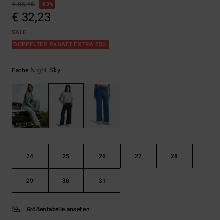
€ 85,95
63%
€ 32,23
SALE
DOPPELTER RABATT EXTRA 25%
Night Sky
Farbe
24
25
26
27
28
29
30
31
Größentabelle ansehen