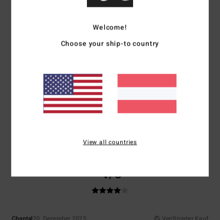
Komfort
: 5
Preis-Leistungs-Verhältnis
: 5
Größe
: Perfekte Größe
/5
/5
Material
: 5
Farbe
: 5
/5
/5
Welcome!
Ich empfehle dieses Produkt
Choose your ship-to country
5
/5
Veronique
29. Dezember 2025
Verifizierter Kauf
Sehr schönes Produkt
Original anzeigen - Français
Komfort
: 5
Preis-Leistungs-Verhältnis
: 5
Material
: 5
Farbe
: 5
/5
/5
/5
/5
View all countries
Ich empfehle dieses Produkt
4
/5
Chantal
20. Dezember 2025
Verifizierter Kauf