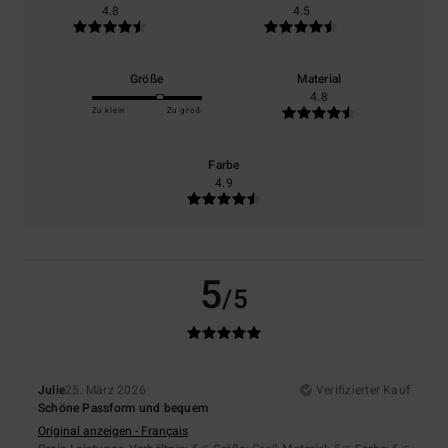
4.8
4.5
Größe
Material
4.8
Zu klein
Zu groß
Farbe
4.9
5
/5
Julie
25. März 2026
Verifizierter Kauf
Schöne Passform und bequem
Original anzeigen - Français