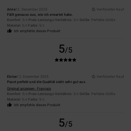
Anne
12. Dezember 2025
Verifizierter Kauf
Fällt genauso aus, wie ich erwartet habe.
Komfort
: 5
Preis-Leistungs-Verhältnis
: 5
Größe
: Perfekte Größe
/5
/5
Material
: 5
Farbe
: 5
/5
/5
Ich empfehle dieses Produkt
5
/5
Eloïse
12. Dezember 2025
Verifizierter Kauf
Passt perfekt und die Qualität sieht sehr gut aus.
Original anzeigen - Français
Komfort
: 5
Preis-Leistungs-Verhältnis
: 5
Größe
: Perfekte Größe
/5
/5
Material
: 5
Farbe
: 5
/5
/5
Ich empfehle dieses Produkt
5
/5