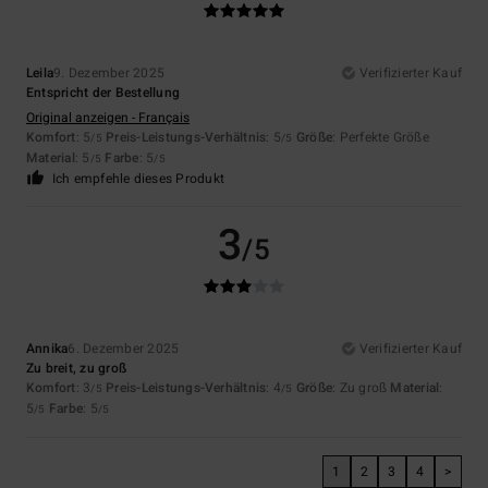
Leila
9. Dezember 2025
Verifizierter Kauf
Entspricht der Bestellung
Original anzeigen - Français
Komfort
: 5
Preis-Leistungs-Verhältnis
: 5
Größe
: Perfekte Größe
/5
/5
Material
: 5
Farbe
: 5
/5
/5
Ich empfehle dieses Produkt
3
/5
Annika
6. Dezember 2025
Verifizierter Kauf
Zu breit, zu groß
Komfort
: 3
Preis-Leistungs-Verhältnis
: 4
Größe
: Zu groß
Material
:
/5
/5
5
Farbe
: 5
/5
/5
1
2
3
4
>