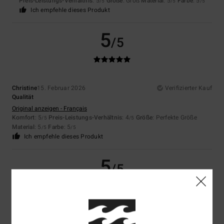
Preis-Leistungs-Verhältnis
: 5
Größe
: Groß
Material
: 5
Farbe
: 5
/5
/5
/5
Ich empfehle dieses Produkt
5
/5
Christine
15. Februar 2026
Verifizierter Kauf
Qualität
Original anzeigen - Français
Komfort
: 5
Preis-Leistungs-Verhältnis
: 4
Größe
: Perfekte Größe
/5
/5
Material
: 5
Farbe
: 5
/5
/5
Ich empfehle dieses Produkt
5
/5
Linda
13. Jänner 2026
Verifizierter Kauf
Weil darum gebeten wurde