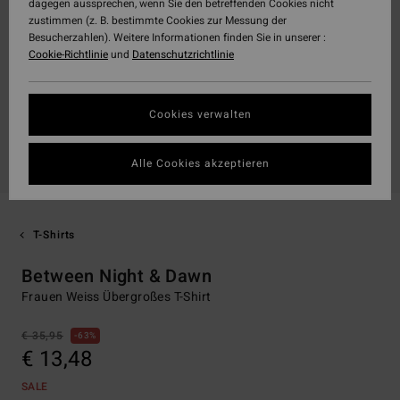
dagegen aussprechen, wenn Sie den betreffenden Cookies nicht
zustimmen (z. B. bestimmte Cookies zur Messung der
Besucherzahlen). Weitere Informationen finden Sie in unserer :
Cookie-Richtlinie
und
Datenschutzrichtlinie
Cookies verwalten
Alle Cookies akzeptieren
T-Shirts
Between Night & Dawn
Frauen Weiss Übergroßes T-Shirt
€ 35,95
63%
€ 13,48
SALE