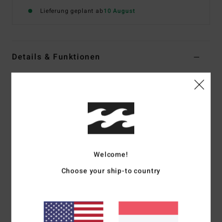
Lieferung geplant ab
10 August
Details & Funktionen
Frauen Weiss Übergroßes T-Shirt
Style
24B351682
Farbcode
scs1
Funktionen
Stoff:
Baumwollstoff
Passform:
übergroße Passform
Welcome!
Hals:
Rundhalsausschnitt
Choose your ship-to country
Siebdruck-Design mit weicher Farbe
Behandlung:
Stückfärbung mit Garment-Wash für ein
weiches Tragegefühl