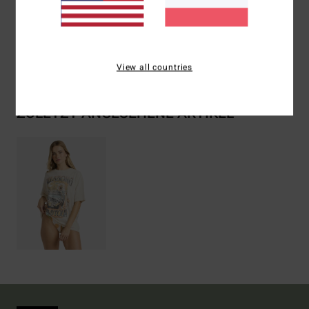
Zusammensetzung
[Hauptstoff] 100 % Baumwolle
Versand & Rückversand
View all countries
ZULETZT ANGESEHENE ARTIKEL